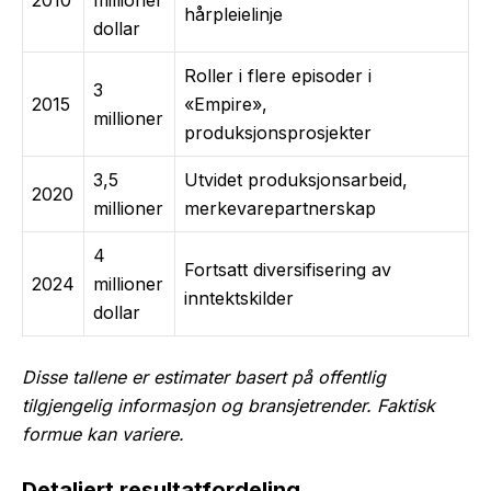
hårpleielinje
dollar
Roller i flere episoder i
3
2015
«Empire»,
millioner
produksjonsprosjekter
3,5
Utvidet produksjonsarbeid,
2020
millioner
merkevarepartnerskap
4
Fortsatt diversifisering av
2024
millioner
inntektskilder
dollar
Disse tallene er estimater basert på offentlig
tilgjengelig informasjon og bransjetrender. Faktisk
formue kan variere.
Detaljert resultatfordeling