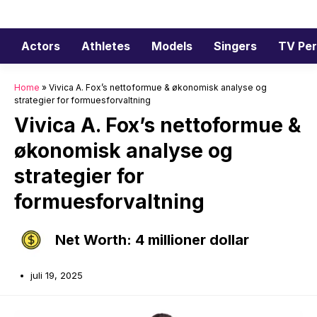
Hopp
til
innhold
Actors
Athletes
Models
Singers
TV Per
Home
»
Vivica A. Fox’s nettoformue & økonomisk analyse og
strategier for formuesforvaltning
Vivica A. Fox’s nettoformue &
økonomisk analyse og
strategier for
formuesforvaltning
Net Worth: 4 millioner dollar
juli 19, 2025