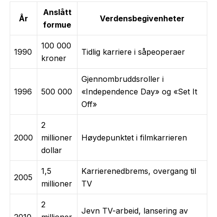
Anslått
År
Verdensbegivenheter
formue
100 000
1990
Tidlig karriere i såpeoperaer
kroner
Gjennombruddsroller i
1996
500 000
«Independence Day» og «Set It
Off»
2
2000
millioner
Høydepunktet i filmkarrieren
dollar
1,5
Karrierenedbrems, overgang til
2005
millioner
TV
2
Jevn TV-arbeid, lansering av
2010
millioner