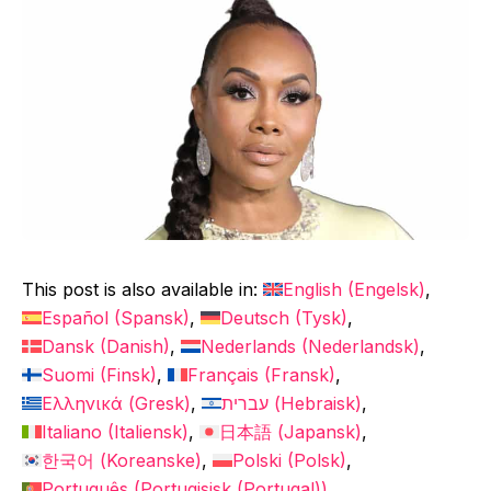
This post is also available in:
English
(
Engelsk
)
Español
(
Spansk
)
Deutsch
(
Tysk
)
Dansk
(
Danish
)
Nederlands
(
Nederlandsk
)
Suomi
(
Finsk
)
Français
(
Fransk
)
Ελληνικά
(
Gresk
)
עברית
(
Hebraisk
)
Italiano
(
Italiensk
)
日本語
(
Japansk
)
한국어
(
Koreanske
)
Polski
(
Polsk
)
Português
(
Portugisisk (Portugal)
)