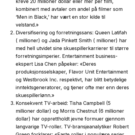
kreve 20 millioner dollar eller mer per film,
kombinert med avtaler om andel på filmer som
‘Men in Black,’ har vært en stor kilde til
velstand.»
Diversifisering og forretningssans: Queen Latifah
( millioner) og Jada Pinkett Smith ( millioner) har
med hell utvidet sine skuespillerkarrierer til større
forretningsimperier. Entertainment business-
ekspert Lisa Chen påpeker: «Deres
produksjonsselskaper, Flavor Unit Entertainment
og Westbrook Inc. respektivt, har blitt betydelige
inntektsgeneratorer, og tjener ofte mer enn deres
skuespillerlønn.»
Konsekvent TV-arbeid: Tisha Campbell (5
millioner dollar) og Morris Chestnut (6 millioner
dollar) har opprettholdt jevne formuer gjennom
langvarige TV-roller. TV-bransjeanalytiker Robert
Green forklarer: «Faste roller i populære serier