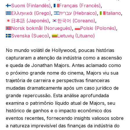
Suomi
(
Finlandês
)
Français
(
Francês
)
Ελληνικά
(
Grego
)
עברית
(
Hebraico
)
Italiano
日本語
(
Japonês
)
한국어
(
Coreano
)
Norsk bokmål
(
Norueguês
)
Polski
(
Polonês
)
Svenska
(
Sueco
)
Lietuvių
(
Lituano
)
No mundo volátil de Hollywood, poucas histórias
capturaram a atenção da indústria como a ascensão
e queda de Jonathan Majors. Antes aclamado como
o próximo grande nome do cinema, Majors viu sua
trajetória de carreira e perspectivas financeiras
mudadas dramaticamente após um caso jurídico de
grande repercussão. Esta análise aprofundada
examina o patrimônio líquido atual de Majors, seu
histórico de ganhos e o impacto econômico dos
eventos recentes, fornecendo insights valiosos sobre
a natureza imprevisível das finanças da indústria do