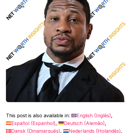
This post is also available in:
English
(
Inglês
)
Español
(
Espanhol
)
Deutsch
(
Alemão
)
Dansk
(
Dinamarquês
)
Nederlands
(
Holandês
)