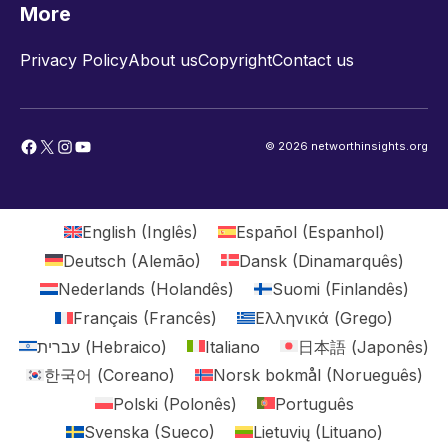
More
Privacy Policy
About us
Copyright
Contact us
Facebook
X
Instagram
YouTube
© 2026 networthinsights.org
English
(
Inglês
)
Español
(
Espanhol
)
Deutsch
(
Alemão
)
Dansk
(
Dinamarquês
)
Nederlands
(
Holandês
)
Suomi
(
Finlandês
)
Français
(
Francês
)
Ελληνικά
(
Grego
)
עברית
(
Hebraico
)
Italiano
日本語
(
Japonês
)
한국어
(
Coreano
)
Norsk bokmål
(
Norueguês
)
Polski
(
Polonês
)
Português
Svenska
(
Sueco
)
Lietuvių
(
Lituano
)