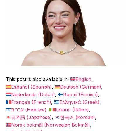
This post is also available in:
English
Español
(
Spanish
)
Deutsch
(
German
)
Nederlands
(
Dutch
)
Suomi
(
Finnish
)
Français
(
French
)
Ελληνικά
(
Greek
)
עברית
(
Hebrew
)
Italiano
(
Italian
)
日本語
(
Japanese
)
한국어
(
Korean
)
Norsk bokmål
(
Norwegian Bokmål
)