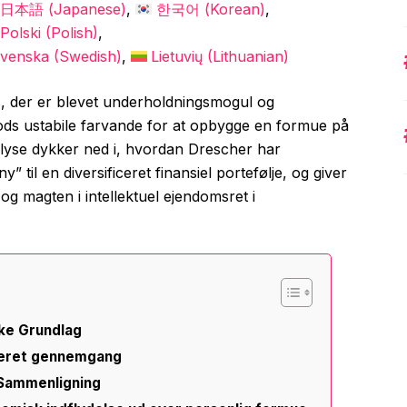
日本語
(
Japanese
)
한국어
(
Korean
)
Polski
(
Polish
)
venska
(
Swedish
)
Lietuvių
(
Lithuanian
)
s, der er blevet underholdningsmogul og
oods ustabile farvande for at opbygge en formue på
alyse dykker ned i, hvordan Drescher har
” til en diversificeret finansiel portefølje, og giver
og magten i intellektuel ejendomsret i
ske Grundlag
ljeret gennemgang
 Sammenligning