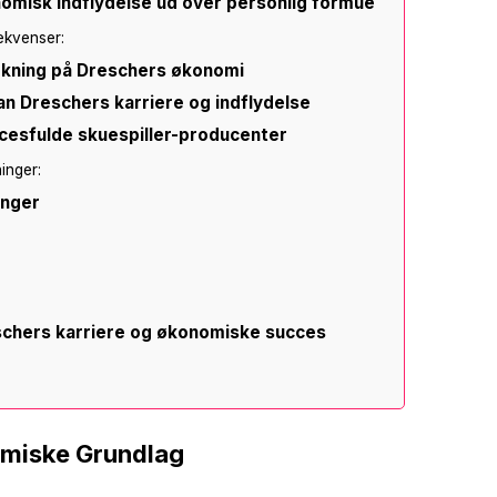
isk indflydelse ud over personlig formue
sekvenser:
rkning på Dreschers økonomi
an Dreschers karriere og indflydelse
esfulde skuespiller-producenter
ninger:
inger
eschers karriere og økonomiske succes
omiske Grundlag