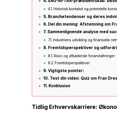
SAG-AFTRA-præsidentskab: Økonom
Historisk kontekst og potentielle kon
Branchetendenser og deres indvi
Del din mening: Afstemning om Fr
Sammenlignende analyse med succ
Industriens udvikling og finansielle ret
Fremtidsperspektiver og udfordr
Risici og afbødende foranstaltninger:
Fremtidsperspektiver:
Vigtigste pointer:
Test din viden: Quiz om Fran Dr
Konklusion
Tidlig Erhvervskarriere: Økon