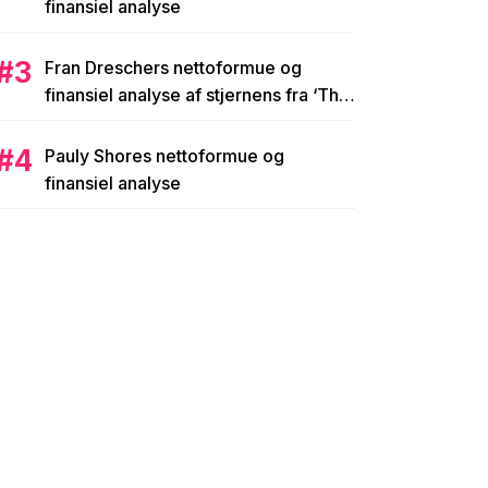
finansiel analyse
Fran Dreschers nettoformue og
finansiel analyse af stjernens fra ‘The
Nanny’ imperium på 25 millioner
dollars
Pauly Shores nettoformue og
finansiel analyse