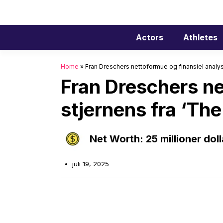
Hop
til
indhold
Actors
Athletes
Home
»
Fran Dreschers nettoformue og finansiel analyse
Fran Dreschers ne
stjernens fra ‘Th
Net Worth: 25 millioner doll
juli 19, 2025