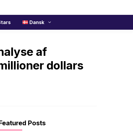
tars
Dansk
nalyse af
illioner dollars
Featured Posts