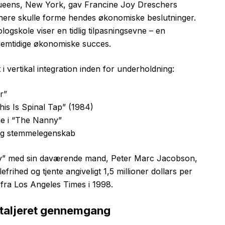
Queens, New York, gav Francine Joy Dreschers
enere skulle forme hendes økonomiske beslutninger.
logskole viser en tidlig tilpasningsevne – en
remtidige økonomiske succes.
 i vertikal integration inden for underholdning:
r”
his Is Spinal Tap” (1984)
ne i “The Nanny”
m og stemmelegenskab
y” med sin daværende mand, Peter Marc Jacobson,
rihed og tjente angiveligt 1,5 millioner dollars per
t fra Los Angeles Times i 1998.
etaljeret gennemgang