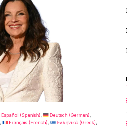
Español
(
Spanish
)
Deutsch
(
German
)
Français
(
French
)
Ελληνικά
(
Greek
)