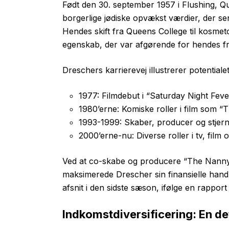
Født den 30. september 1957 i Flushing, 
borgerlige jødiske opvækst værdier, der s
Hendes skift fra Queens College til kosmeto
egenskab, der var afgørende for hendes f
Dreschers karrierevej illustrerer potentialet
1977: Filmdebut i “Saturday Night Feve
1980’erne: Komiske roller i film som “T
1993-1999: Skaber, producer og stjer
2000’erne-nu: Diverse roller i tv, fil
Ved at co-skabe og producere “The Nann
maksimerede Drescher sin finansielle handlef
afsnit i den sidste sæson, ifølge en rappor
Indkomstdiversificering: En d