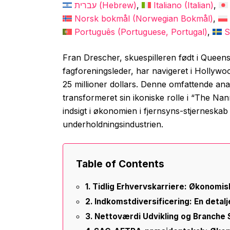
עברית
(
Hebrew
)
Italiano
(
Italian
)
Norsk bokmål
(
Norwegian Bokmål
)
Português
(
Portuguese, Portugal
)
S
Fran Drescher, skuespilleren født i Queen
fagforeningsleder, har navigeret i Hollyw
25 millioner dollars. Denne omfattende an
transformeret sin ikoniske rolle i “The Nanny
indsigt i økonomien i fjernsyns-stjerneskab 
underholdningsindustrien.
Table of Contents
Tidlig Erhvervskarriere: Økonomi
Indkomstdiversificering: En deta
Nettoværdi Udvikling og Branche