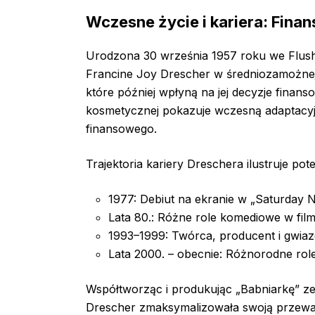
Wczesne życie i kariera: Fin
Urodzona 30 września 1957 roku we Flu
Francine Joy Drescher w średniozamożnej r
które później wpłyną na jej decyzje finans
kosmetycznej pokazuje wczesną adaptacyj
finansowego.
Trajektoria kariery Dreschera ilustruje po
1977: Debiut na ekranie w „Saturday N
Lata 80.: Różne role komediowe w filma
1993–1999: Twórca, producent i gwiazd
Lata 2000. – obecnie: Różnorodne role 
Współtworząc i produkując „Babniarkę”
Drescher zmaksymalizowała swoją przewag