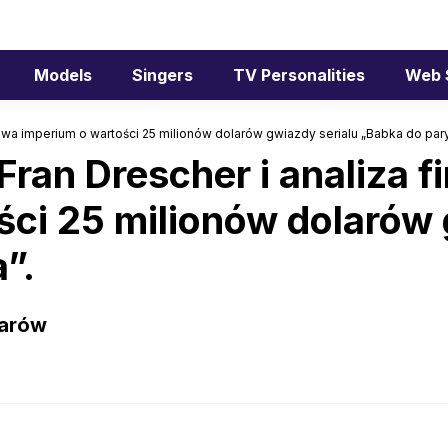
Models
Singers
TV Personalities
Web 
owa imperium o wartości 25 milionów dolarów gwiazdy serialu „Babka do pary
ran Drescher i analiza 
ci 25 milionów dolarów 
”.
larów