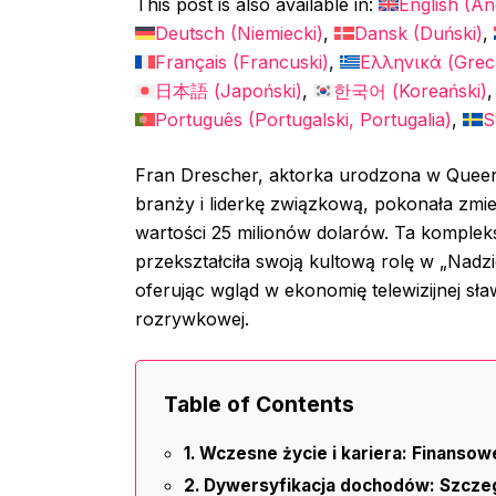
This post is also available in:
English
(
Ang
Deutsch
(
Niemiecki
)
Dansk
(
Duński
)
Français
(
Francuski
)
Ελληνικά
(
Grec
日本語
(
Japoński
)
한국어
(
Koreański
)
Português
(
Portugalski, Portugalia
)
S
Fran Drescher, aktorka urodzona w Queens
branży i liderkę związkową, pokonała zm
wartości 25 milionów dolarów. Ta kompleks
przekształciła swoją kultową rolę w „Nadz
oferując wgląd w ekonomię telewizijnej sław
rozrywkowej.
Table of Contents
Wczesne życie i kariera: Finanso
Dywersyfikacja dochodów: Szcze