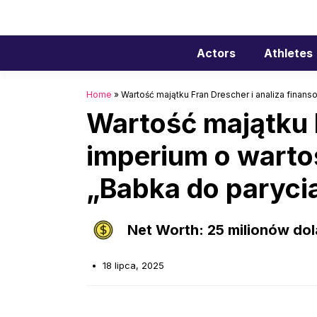
Przejdź
do
treści
Actors
Athletes
Home
»
Wartość majątku Fran Drescher i analiza finans
Wartość majątku F
imperium o wartoś
„Babka do parycia
Net Worth: 25 milionów do
18 lipca, 2025