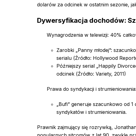
dolarów za odcinek w ostatnim sezonie, ja
Dywersyfikacja dochodów: Sz
Wynagrodzenia w telewizji: 40% całko
Zarobki „Panny młodej”: szacunko
serialu (Źródło: Hollywood Report
Późniejszy serial „Happily Divor
odcinek (Źródło: Variety, 2011)
Prawa do syndykacji i strumieniowan
„Bufi” generuje szacunkowo od 1 d
syndykatów i strumieniowania.
Prawnik zajmujący się rozrywką, Jonatha
popularnych sitcomów z lat 90. zwykle pr