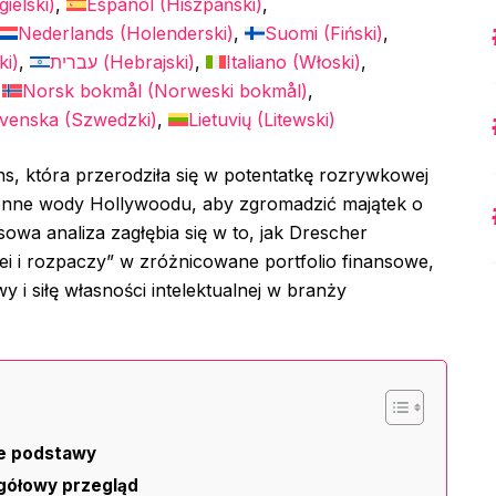
ielski
)
Español
(
Hiszpański
)
Nederlands
(
Holenderski
)
Suomi
(
Fiński
)
ki
)
עברית
(
Hebrajski
)
Italiano
(
Włoski
)
Norsk bokmål
(
Norweski bokmål
)
venska
(
Szwedzki
)
Lietuvių
(
Litewski
)
, która przerodziła się w potentatkę rozrywkowej
ienne wody Hollywoodu, aby zgromadzić majątek o
owa analiza zagłębia się w to, jak Drescher
iei i rozpaczy” w zróżnicowane portfolio finansowe,
y i siłę własności intelektualnej w branży
we podstawy
gółowy przegląd