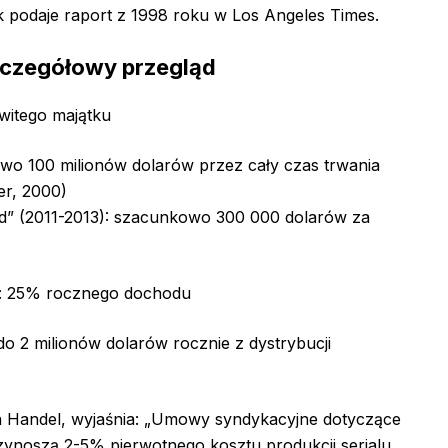
k podaje raport z 1998 roku w Los Angeles Times.
czegółowy przegląd
witego majątku
wo 100 milionów dolarów przez cały czas trwania
er, 2000)
ced” (2011-2013): szacunkowo 300 000 dolarów za
ia: 25% rocznego dochodu
o 2 milionów dolarów rocznie z dystrybucji
n Handel, wyjaśnia: „Umowy syndykacyjne dotyczące
zynoszą 2-5% pierwotnego kosztu produkcji serialu