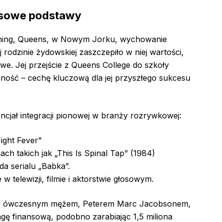
ansowe podstawy
shing, Queens, w Nowym Jorku, wychowanie
odzinie żydowskiej zaszczepiło w niej wartości,
owe. Jej przejście z Queens College do szkoły
ność – cechę kluczową dla jej przyszłego sukcesu
tencjał integracji pionowej w branży rozrywkowej:
ight Fever”
ch takich jak „This Is Spinal Tap” (1984)
a serialu „Babka”.
w telewizji, filmie i aktorstwie głosowym.
 ze ówczesnym mężem, Peterem Marc Jacobsonem,
ę finansową, podobno zarabiając 1,5 miliona