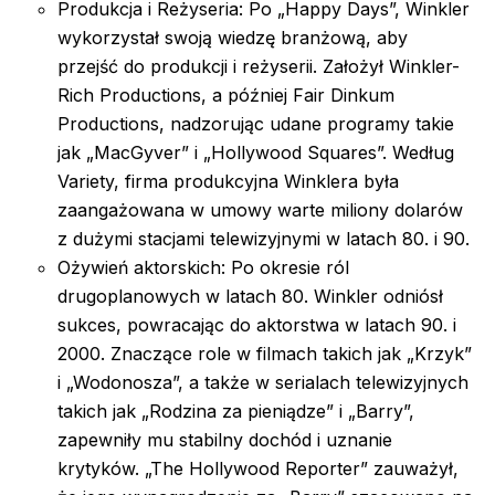
Produkcja i Reżyseria: Po „Happy Days”, Winkler
wykorzystał swoją wiedzę branżową, aby
przejść do produkcji i reżyserii. Założył Winkler-
Rich Productions, a później Fair Dinkum
Productions, nadzorując udane programy takie
jak „MacGyver” i „Hollywood Squares”. Według
Variety, firma produkcyjna Winklera była
zaangażowana w umowy warte miliony dolarów
z dużymi stacjami telewizyjnymi w latach 80. i 90.
Ożywień aktorskich: Po okresie ról
drugoplanowych w latach 80. Winkler odniósł
sukces, powracając do aktorstwa w latach 90. i
2000. Znaczące role w filmach takich jak „Krzyk”
i „Wodonosza”, a także w serialach telewizyjnych
takich jak „Rodzina za pieniądze” i „Barry”,
zapewniły mu stabilny dochód i uznanie
krytyków. „The Hollywood Reporter” zauważył,