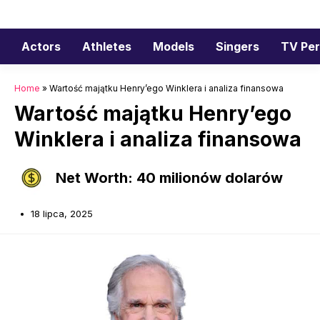
Przejdź
do
treści
Actors
Athletes
Models
Singers
TV Per
Home
»
Wartość majątku Henry’ego Winklera i analiza finansowa
Wartość majątku Henry’ego
Winklera i analiza finansowa
Net Worth: 40 milionów dolarów
18 lipca, 2025