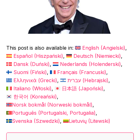
This post is also available in:
English
(
Angielski
)
Español
(
Hiszpański
)
Deutsch
(
Niemiecki
)
Dansk
(
Duński
)
Nederlands
(
Holenderski
)
Suomi
(
Fiński
)
Français
(
Francuski
)
Ελληνικά
(
Grecki
)
עברית
(
Hebrajski
)
Italiano
(
Włoski
)
日本語
(
Japoński
)
한국어
(
Koreański
)
Norsk bokmål
(
Norweski bokmål
)
Português
(
Portugalski, Portugalia
)
Svenska
(
Szwedzki
)
Lietuvių
(
Litewski
)