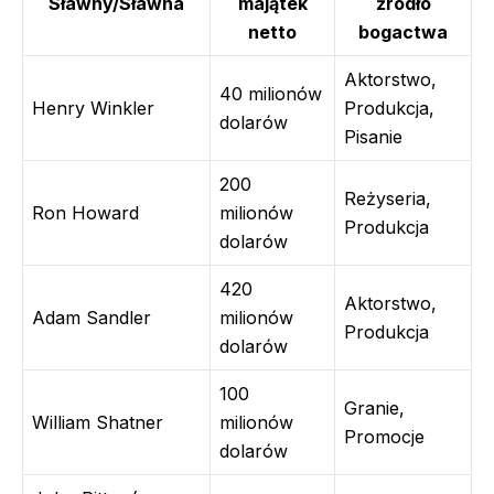
Sławny/Sławna
majątek
źródło
netto
bogactwa
Aktorstwo,
40 milionów
Henry Winkler
Produkcja,
dolarów
Pisanie
200
Reżyseria,
Ron Howard
milionów
Produkcja
dolarów
420
Aktorstwo,
Adam Sandler
milionów
Produkcja
dolarów
100
Granie,
William Shatner
milionów
Promocje
dolarów