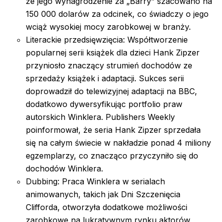
że jego wynagrodzenie za „Barry” szacowano na
150 000 dolarów za odcinek, co świadczy o jego
wciąż wysokiej mocy zarobkowej w branży.
Literackie przedsięwzięcia: Współtworzenie
popularnej serii książek dla dzieci Hank Zipzer
przyniosło znaczący strumień dochodów ze
sprzedaży książek i adaptacji. Sukces serii
doprowadził do telewizyjnej adaptacji na BBC,
dodatkowo dywersyfikując portfolio praw
autorskich Winklera. Publishers Weekly
poinformował, że seria Hank Zipzer sprzedała
się na całym świecie w nakładzie ponad 4 miliony
egzemplarzy, co znacząco przyczyniło się do
dochodów Winklera.
Dubbing: Praca Winklera w serialach
animowanych, takich jak Dni Szczenięcia
Clifforda, otworzyła dodatkowe możliwości
zarobkowe na lukratywnym rynku aktorów