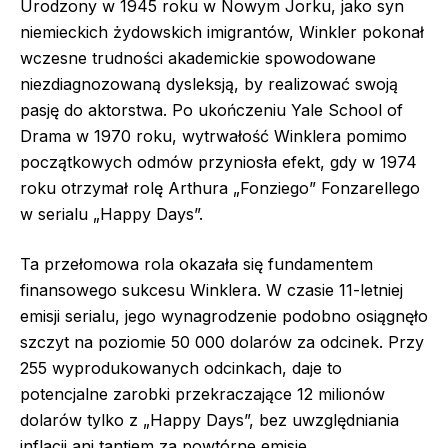
Urodzony w 1945 roku w Nowym Jorku, jako syn
niemieckich żydowskich imigrantów, Winkler pokonał
wczesne trudności akademickie spowodowane
niezdiagnozowaną dysleksją, by realizować swoją
pasję do aktorstwa. Po ukończeniu Yale School of
Drama w 1970 roku, wytrwałość Winklera pomimo
początkowych odmów przyniosła efekt, gdy w 1974
roku otrzymał rolę Arthura „Fonziego” Fonzarellego
w serialu „Happy Days”.
Ta przełomowa rola okazała się fundamentem
finansowego sukcesu Winklera. W czasie 11-letniej
emisji serialu, jego wynagrodzenie podobno osiągnęło
szczyt na poziomie 50 000 dolarów za odcinek. Przy
255 wyprodukowanych odcinkach, daje to
potencjalne zarobki przekraczające 12 milionów
dolarów tylko z „Happy Days”, bez uwzględniania
inflacji ani tantiem za powtórne emisje.