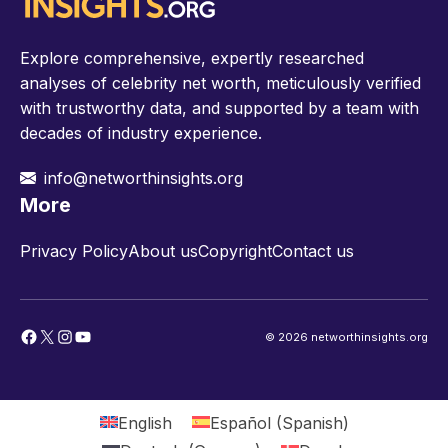
Explore comprehensive, expertly researched
analyses of celebrity net worth, meticulously verified
with trustworthy data, and supported by a team with
decades of industry experience.
info@networthinsights.org
More
Privacy Policy
About us
Copyright
Contact us
Facebook
X
Instagram
YouTube
© 2026 networthinsights.org
English
Español
(
Spanish
)