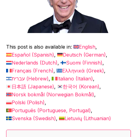
This post is also available in:
English
Español
(
Spanish
)
Deutsch
(
German
)
Nederlands
(
Dutch
)
Suomi
(
Finnish
)
Français
(
French
)
Ελληνικά
(
Greek
)
עברית
(
Hebrew
)
Italiano
(
Italian
)
日本語
(
Japanese
)
한국어
(
Korean
)
Norsk bokmål
(
Norwegian Bokmål
)
Polski
(
Polish
)
Português
(
Portuguese, Portugal
)
Svenska
(
Swedish
)
Lietuvių
(
Lithuanian
)