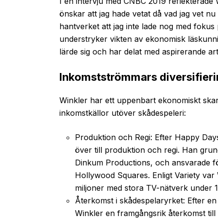
I en intervju med CNBC 2019 reflekterade W
önskar att jag hade vetat då vad jag vet 
hantverket att jag inte lade nog med fokus 
understryker vikten av ekonomisk läskunn
lärde sig och har delat med aspirerande art
Inkomstströmmars diversifier
Winkler har ett uppenbart ekonomiskt skarps
inkomstkällor utöver skådespeleri:
Produktion och Regi: Efter Happy Days
över till produktion och regi. Han gr
Dinkum Productions, och ansvarade 
Hollywood Squares. Enligt Variety var 
miljoner med stora TV-nätverk under 
Återkomst i skådespelaryrket: Efter en 
Winkler en framgångsrik återkomst til