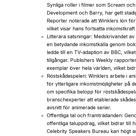
Synliga roller i filmer som Scream oc
Development och Barry, har gett stadi
Reporter noterade att Winklers lön för 
vilket visar hans fortsatta inkomstkraft
Litterära satsningar: Medskrivandet a
en betydande inkomstkälla genom bokf
ledde till en TV-adaption av BBC, vilket
tillgångar. Publishers Weekly rapporte
exemplar över hela världen, vilket bidra
Röstskådespeleri: Winklers arbete i an
för ytterligare inkomstmöjligheter på 
om specifika belopp för röstskådespelarr
branschexperter att etablerade skådes
avsnitt för animerade serier.
Offentliga tal och framträdanden: Genom
offentliga taluppdrag, vilket bidrar til
Celebrity Speakers Bureau kan högt 