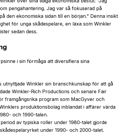
inkler över sina tidiga ekonomiska beslut: ”Jag
nu om pengahantering. Jag var så fokuserad på
på den ekonomiska sidan till en början.” Denna insikt
ighet för unga skådespelare, en läxa som Winkler
ister sedan dess.
ing
inne i sin förmåga att diversifiera sina
 utnyttjade Winkler sin branschkunskap för att gå
undade Winkler-Rich Productions och senare Fair
för framgångsrika program som MacGyver och
Winklers produktionsbolag inblandat i affärer värda
1980- och 1990-talen.
period av typiska roller under 1980-talet gjorde
l skådespelaryrket under 1990- och 2000-talet.