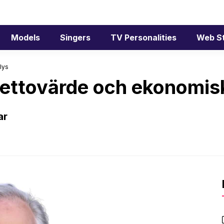
Models
Singers
TV Personalities
Web S
lys
nettovärde och ekonomis
ar