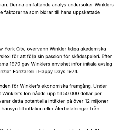
sman. Denna omfattande analys undersöker Winklers
e faktorerna som bidrar till hans uppskattade
New York City, övervann Winkler tidiga akademiska
exi för att följa sin passion för skådespeleri. Efter
ma 1970 gav Winklers envishet inför initiala avslag
onzie” Fonzarelli i Happy Days 1974.
unden för Winkler’s ekonomiska framgång. Under
tt Winkler’s lön nådde upp till 50 000 dollar per
rar detta potentiella intäkter på över 12 miljoner
änsyn till inflation eller återbetalningar från