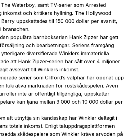
h The Waterboy, samt TV-serier som Arrested
g inkomst och kritikers hyllning. The Hollywood
Barry uppskattades till 150 000 dollar per avsnitt,
 i branschen.
v den populära barnbokserien Hank Zipzer har gett
örsäljning och bearbetningar. Seriens framgång
 ytterligare diversifierade Winklers immateriella
rade att Hank Zipzer-serien har sålt över 4 miljoner
git avsevärt till Winklers inkomst.
imerade serier som Clifford’s valphär har öppnat upp
den lukrativa marknaden för röstskådespeleri. Även
oller inte är offentligt tillgängliga, uppskattar
pelare kan tjäna mellan 3 000 och 10 000 dollar per
 att utnyttja sin kändisskap har Winkler deltagit i
l hans totala inkomst. Enligt taluppdragsplattformen
ansedda skådespelare som Winkler kräva arvoden på