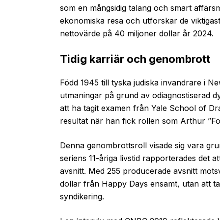
som en mångsidig talang och smart affär
ekonomiska resa och utforskar de viktigast
nettovärde på 40 miljoner dollar år 2024.
Tidig karriär och genombrott
Född 1945 till tyska judiska invandrare i 
utmaningar på grund av odiagnostiserad dysl
att ha tagit examen från Yale School of Dra
resultat när han fick rollen som Arthur ”F
Denna genombrottsroll visade sig vara gr
seriens 11-åriga livstid rapporterades det a
avsnitt. Med 255 producerade avsnitt motsva
dollar från Happy Days ensamt, utan att ta h
syndikering.