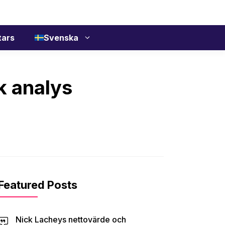
tars
Svenska
k analys
Featured Posts
Nick Lacheys nettovärde och