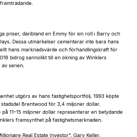
 framträdande.
iga priser, däribland en Emmy för sin roll i Barry och
ays. Dessa utmärkelser cementerar inte bara hans
iellt hans marknadsvärde och förhandlingskraft för
18 bidrog sannolikt till en ökning av Winklers
 av serien.
enhet utgörs av hans fastighetsportfölj. 1993 köpte
 stadsdel Brentwood för 3,4 miljoner dollar.
på 11–15 miljoner dollar representerar en betydande
Winklers framsynthet på fastighetsmarknaden.
illionaire Real Estate Investor”, Gary Keller,