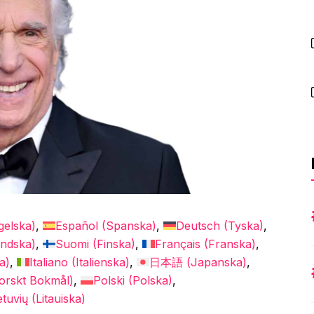
gelska
)
Español
(
Spanska
)
Deutsch
(
Tyska
)
ändska
)
Suomi
(
Finska
)
Français
(
Franska
)
a
)
Italiano
(
Italienska
)
日本語
(
Japanska
)
orskt Bokmål
)
Polski
(
Polska
)
etuvių
(
Litauiska
)