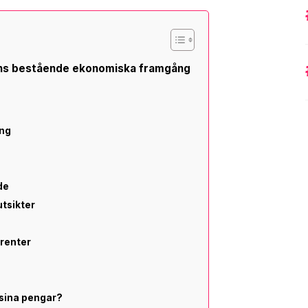
ens bestående ekonomiska framgång
ing
de
utsikter
renter
 sina pengar?