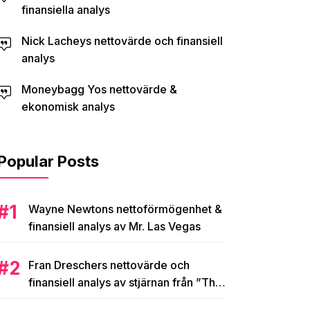
finansiella analys
Nick Lacheys nettovärde och finansiell
analys
Moneybagg Yos nettovärde &
ekonomisk analys
Popular Posts
Wayne Newtons nettoförmögenhet &
finansiell analys av Mr. Las Vegas
Fran Dreschers nettovärde och
finansiell analys av stjärnan från ”The
Nanny”s 25-miljoners imperium