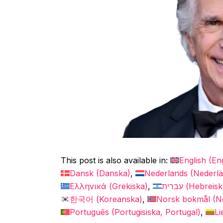
This post is also available in:
English
(
En
Dansk
(
Danska
)
Nederlands
(
Nederl
Ελληνικά
(
Grekiska
)
עברית
(
Hebreisk
한국어
(
Koreanska
)
Norsk bokmål
(
N
Português
(
Portugisiska, Portugal
)
Li