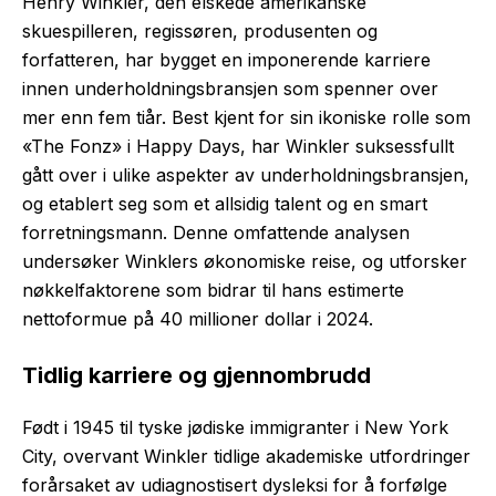
Henry Winkler, den elskede amerikanske
skuespilleren, regissøren, produsenten og
forfatteren, har bygget en imponerende karriere
innen underholdningsbransjen som spenner over
mer enn fem tiår. Best kjent for sin ikoniske rolle som
«The Fonz» i Happy Days, har Winkler suksessfullt
gått over i ulike aspekter av underholdningsbransjen,
og etablert seg som et allsidig talent og en smart
forretningsmann. Denne omfattende analysen
undersøker Winklers økonomiske reise, og utforsker
nøkkelfaktorene som bidrar til hans estimerte
nettoformue på 40 millioner dollar i 2024.
Tidlig karriere og gjennombrudd
Født i 1945 til tyske jødiske immigranter i New York
City, overvant Winkler tidlige akademiske utfordringer
forårsaket av udiagnostisert dysleksi for å forfølge