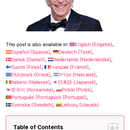
This post is also available in:
English
(
Engelsk
)
Español
(
Spansk
)
Deutsch
(
Tysk
)
Dansk
(
Danish
)
Nederlands
(
Nederlandsk
)
Suomi
(
Finsk
)
Français
(
Fransk
)
Ελληνικά
(
Gresk
)
עברית
(
Hebraisk
)
Italiano
(
Italiensk
)
日本語
(
Japansk
)
한국어
(
Koreanske
)
Polski
(
Polsk
)
Português
(
Portugisisk (Portugal)
)
Svenska
(
Swedish
)
Lietuvių
(
Litauisk
)
Table of Contents