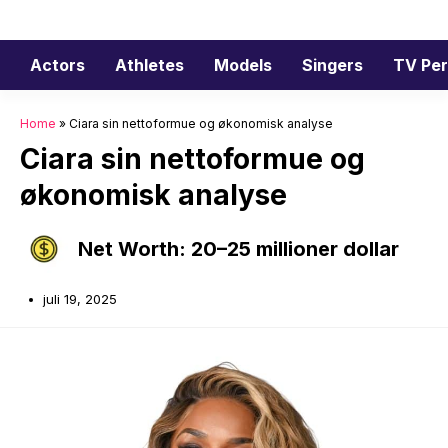
Hopp
til
innhold
Actors
Athletes
Models
Singers
TV Per
Home
»
Ciara sin nettoformue og økonomisk analyse
Ciara sin nettoformue og
økonomisk analyse
Net Worth: 20–25 millioner dollar
juli 19, 2025