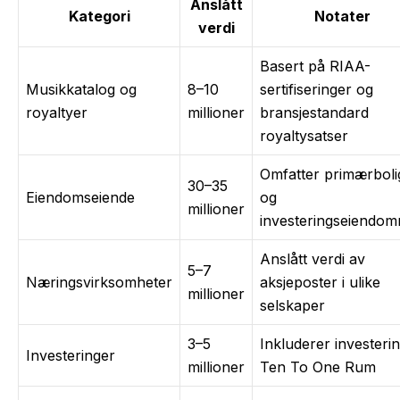
Anslått
Kategori
Notater
verdi
Basert på RIAA-
Musikkatalog og
8–10
sertifiseringer og
royaltyer
millioner
bransjestandard
royaltysatser
Omfatter primærboli
30–35
Eiendomseiende
og
millioner
investeringseiendo
Anslått verdi av
5–7
Næringsvirksomheter
aksjeposter i ulike
millioner
selskaper
3–5
Inkluderer investerin
Investeringer
millioner
Ten To One Rum