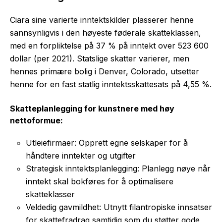
Ciara sine varierte inntektskilder plasserer henne
sannsynligvis i den høyeste føderale skatteklassen,
med en forpliktelse på 37 % på inntekt over 523 600
dollar (per 2021). Statslige skatter varierer, men
hennes primære bolig i Denver, Colorado, utsetter
henne for en fast statlig inntektsskattesats på 4,55 %.
Skatteplanlegging for kunstnere med høy
nettoformue:
Utleiefirmaer: Opprett egne selskaper for å
håndtere inntekter og utgifter
Strategisk inntektsplanlegging: Planlegg nøye når
inntekt skal bokføres for å optimalisere
skatteklasser
Veldedig gavmildhet: Utnytt filantropiske innsatser
for skattefradrag samtidig som du støtter gode