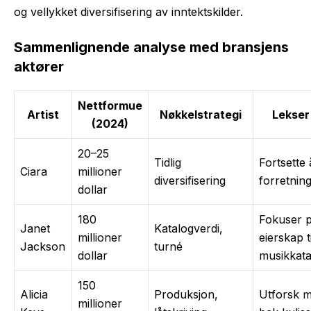
og vellykket diversifisering av inntektskilder.
Sammenlignende analyse med bransjens
aktører
Nettformue
Artist
Nøkkelstrategi
Lekser
(2024)
20–25
Tidlig
Fortsette 
Ciara
millioner
diversifisering
forretnin
dollar
180
Fokuser 
Janet
Katalogverdi,
millioner
eierskap ti
Jackson
turné
dollar
musikkata
150
Alicia
Produksjon,
Utforsk 
millioner