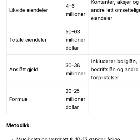
Kontanter, aksjer og
4–6
Likvide eiendeler
andre lett omsettelig
millioner
eiendeler
50–63
Totale eiendeler
millioner
dollar
Inkluderer boliglån,
30–38
Anslått gjeld
bedriftslån og andre
millioner
forpliktelser
20–25
Formue
millioner
dollar
Metodikk:
Musikkatalog verdsatt til 10-12 ganger årlige