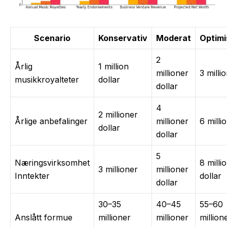
Scenario
Konservativ
Moderat
Optimi
2
Årlig
1 million
millioner
3 milli
musikkroyalteter
dollar
dollar
4
2 millioner
Årlige anbefalinger
millioner
6 milli
dollar
dollar
5
Næringsvirksomhet
8 milli
3 millioner
millioner
Inntekter
dollar
dollar
30–35
40–45
55–60
Anslått formue
millioner
millioner
million