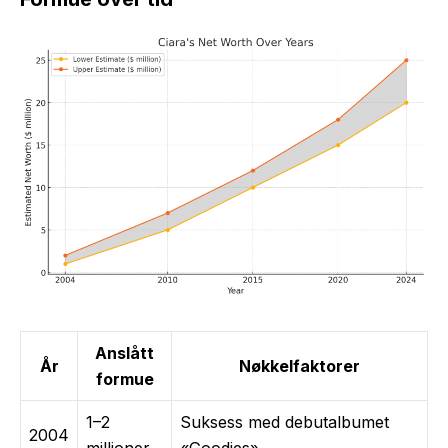
Anslått
År
Nøkkelfaktorer
formue
1–2
Suksess med debutalbumet
2004
millioner
«Goodies»