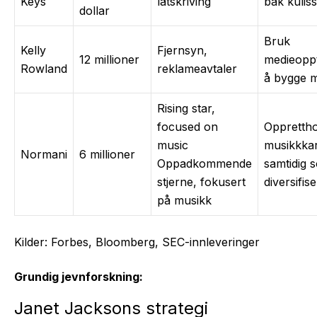
Keys
låtskriving
bak kulis
dollar
Bruk
Kelly
Fjernsyn,
12 millioner
medieopp
Rowland
reklameavtaler
å bygge 
Rising star,
focused on
Opprettho
music
musikkkar
Normani
6 millioner
Oppadkommende
samtidig 
stjerne, fokusert
diversifis
på musikk
Kilder: Forbes, Bloomberg, SEC-innleveringer
Grundig jevnforskning:
Janet Jacksons strategi