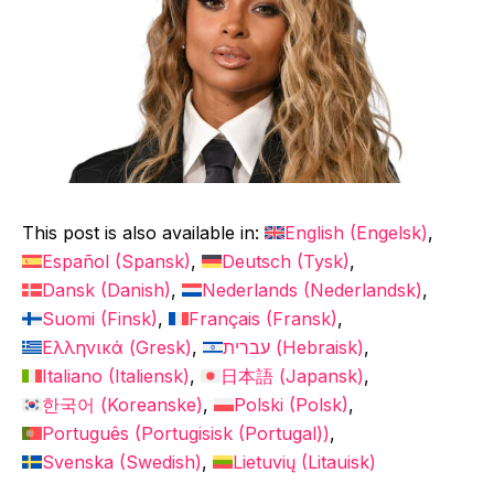
This post is also available in:
English
(
Engelsk
)
Español
(
Spansk
)
Deutsch
(
Tysk
)
Dansk
(
Danish
)
Nederlands
(
Nederlandsk
)
Suomi
(
Finsk
)
Français
(
Fransk
)
Ελληνικά
(
Gresk
)
עברית
(
Hebraisk
)
Italiano
(
Italiensk
)
日本語
(
Japansk
)
한국어
(
Koreanske
)
Polski
(
Polsk
)
Português
(
Portugisisk (Portugal)
)
Svenska
(
Swedish
)
Lietuvių
(
Litauisk
)