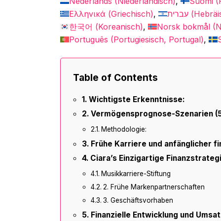
Nederlands
(
Niederländisch
)
Suomi
(
Ελληνικά
(
Griechisch
)
עברית
(
Hebräi
한국어
(
Koreanisch
)
Norsk bokmål
(
N
Português
(
Portugiesisch, Portugal
)
Table of Contents
Wichtigste Erkenntnisse:
Vermögensprognose-Szenarien (5
Methodologie:
Frühe Karriere und anfänglicher fi
Ciara’s Einzigartige Finanzstrateg
Musikkarriere-Stiftung
2. Frühe Markenpartnerschaften
3. Geschäftsvorhaben
Finanzielle Entwicklung und Umsa