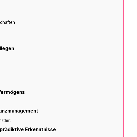
chaften
llegen
 Vermögens
inanzmanagement
stler:
prädiktive Erkenntnisse