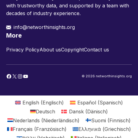
with trustworthy data, and supported by a team with
decades of industry experience.
info@networthinsights.org
More
Privacy Policy
About us
Copyright
Contact us
Facebook
X
Instagram
YouTube
© 2026 networthinsights.org
English
(
Englisch
)
Español
(
Spanisch
)
Deutsch
Dansk
(
Dänisch
)
Nederlands
(
Niederländisch
)
Suomi
(
Finnisch
)
Français
(
Französisch
)
Ελληνικά
(
Griechisch
)
עברית
(
Hebräisch
)
Italiano
(
Italienisch
)