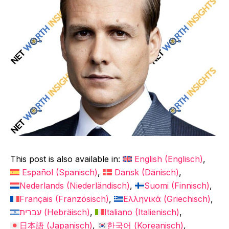
This post is also available in:
English
(
Englisch
)
Español
(
Spanisch
)
Dansk
(
Dänisch
)
Nederlands
(
Niederländisch
)
Suomi
(
Finnisch
)
Français
(
Französisch
)
Ελληνικά
(
Griechisch
)
עברית
(
Hebräisch
)
Italiano
(
Italienisch
)
日本語
(
Japanisch
)
한국어
(
Koreanisch
)