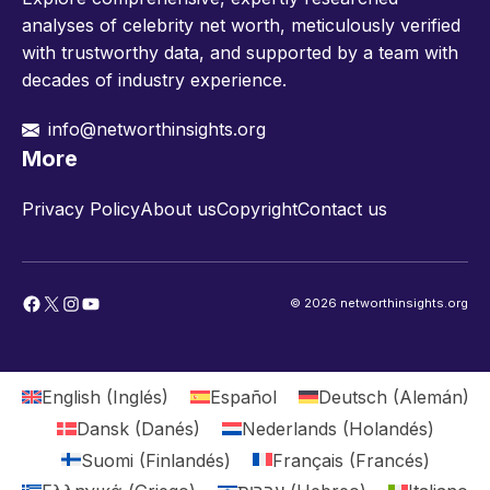
analyses of celebrity net worth, meticulously verified
with trustworthy data, and supported by a team with
decades of industry experience.
info@networthinsights.org
More
Privacy Policy
About us
Copyright
Contact us
Facebook
X
Instagram
YouTube
© 2026 networthinsights.org
English
(
Inglés
)
Español
Deutsch
(
Alemán
)
Dansk
(
Danés
)
Nederlands
(
Holandés
)
Suomi
(
Finlandés
)
Français
(
Francés
)