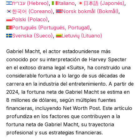
עברית
(
Hebreo
)
Italiano
日本語
(
Japonés
)
한국어
(
Coreano
)
Norsk bokmål
(
Bokmål
)
Polski
(
Polaco
)
Português
(
Portugués, Portugal
)
Svenska
(
Sueco
)
Lietuvių
(
Lituano
)
Gabriel Macht, el actor estadounidense más
conocido por su interpretación de Harvey Specter
en el exitoso drama legal «Suits», ha construido una
considerable fortuna a lo largo de sus décadas de
carrera en la industria del entretenimiento. A partir de
2024, la fortuna neta de Gabriel Macht se estima en
8 millones de dólares, según múltiples fuentes
financieras, incluyendo Net Worth Post. Este artículo
profundiza en los factores que contribuyen a la
fortuna neta de Gabriel Macht, su trayectoria
profesional y sus estrategias financieras.