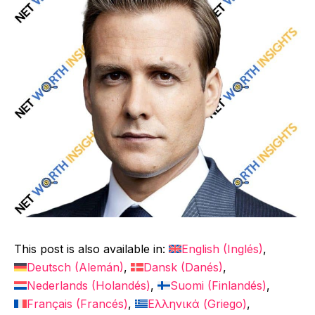
This post is also available in:
English
(
Inglés
)
Deutsch
(
Alemán
)
Dansk
(
Danés
)
Nederlands
(
Holandés
)
Suomi
(
Finlandés
)
Français
(
Francés
)
Ελληνικά
(
Griego
)