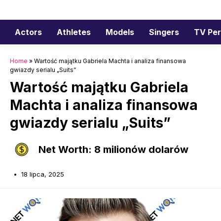
Przejdź
do
treści
Actors
Athletes
Models
Singers
TV Per
Home
»
Wartość majątku Gabriela Machta i analiza finansowa
gwiazdy serialu „Suits”
Wartość majątku Gabriela
Machta i analiza finansowa
gwiazdy serialu „Suits”
Net Worth: 8 milionów dolarów
18 lipca, 2025