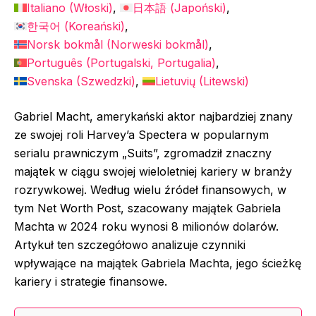
Italiano
(
Włoski
)
日本語
(
Japoński
)
한국어
(
Koreański
)
Norsk bokmål
(
Norweski bokmål
)
Português
(
Portugalski, Portugalia
)
Svenska
(
Szwedzki
)
Lietuvių
(
Litewski
)
Gabriel Macht, amerykański aktor najbardziej znany
ze swojej roli Harvey’a Spectera w popularnym
serialu prawniczym „Suits”, zgromadził znaczny
majątek w ciągu swojej wieloletniej kariery w branży
rozrywkowej. Według wielu źródeł finansowych, w
tym Net Worth Post, szacowany majątek Gabriela
Machta w 2024 roku wynosi 8 milionów dolarów.
Artykuł ten szczegółowo analizuje czynniki
wpływające na majątek Gabriela Machta, jego ścieżkę
kariery i strategie finansowe.