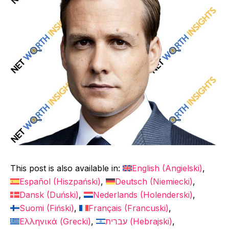
This post is also available in:
English
(
Angielski
)
Español
(
Hiszpański
)
Deutsch
(
Niemiecki
)
Dansk
(
Duński
)
Nederlands
(
Holenderski
)
Suomi
(
Fiński
)
Français
(
Francuski
)
Ελληνικά
(
Grecki
)
עברית
(
Hebrajski
)