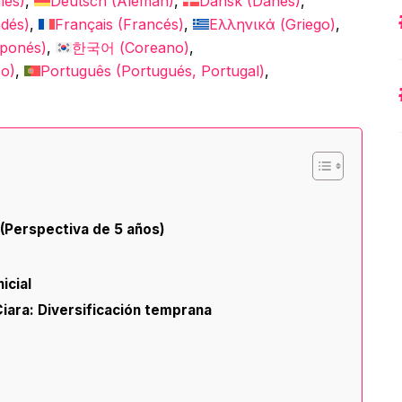
lés
)
Deutsch
(
Alemán
)
Dansk
(
Danés
)
ndés
)
Français
(
Francés
)
Ελληνικά
(
Griego
)
ponés
)
한국어
(
Coreano
)
co
)
Português
(
Portugués, Portugal
)
(Perspectiva de 5 años)
icial
Ciara: Diversificación temprana