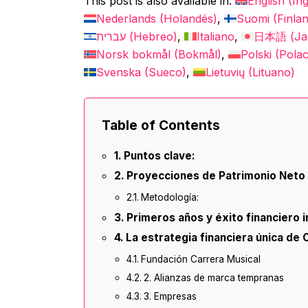
This post is also available in:
English
(
Ing
Nederlands
(
Holandés
)
Suomi
(
Finla
עברית
(
Hebreo
)
Italiano
日本語
(
Ja
Norsk bokmål
(
Bokmål
)
Polski
(
Pola
Svenska
(
Sueco
)
Lietuvių
(
Lituano
)
Table of Contents
Puntos clave:
Proyecciones de Patrimonio Neto 
Metodología:
Primeros años y éxito financiero in
La estrategia financiera única de 
Fundación Carrera Musical
2. Alianzas de marca tempranas
3. Empresas