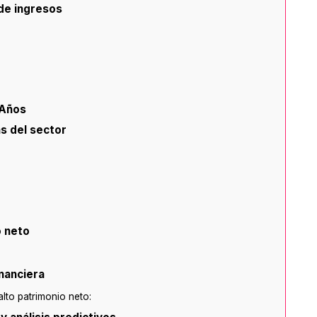
 de ingresos
 Años
s del sector
o neto
inanciera
alto patrimonio neto: