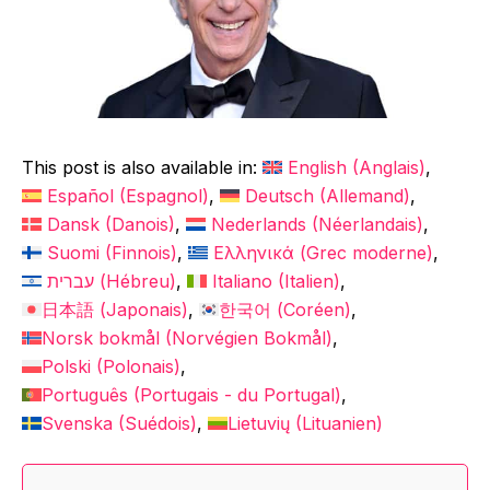
This post is also available in:
English
(
Anglais
)
Español
(
Espagnol
)
Deutsch
(
Allemand
)
Dansk
(
Danois
)
Nederlands
(
Néerlandais
)
Suomi
(
Finnois
)
Ελληνικά
(
Grec moderne
)
עברית
(
Hébreu
)
Italiano
(
Italien
)
日本語
(
Japonais
)
한국어
(
Coréen
)
Norsk bokmål
(
Norvégien Bokmål
)
Polski
(
Polonais
)
Português
(
Portugais - du Portugal
)
Svenska
(
Suédois
)
Lietuvių
(
Lituanien
)