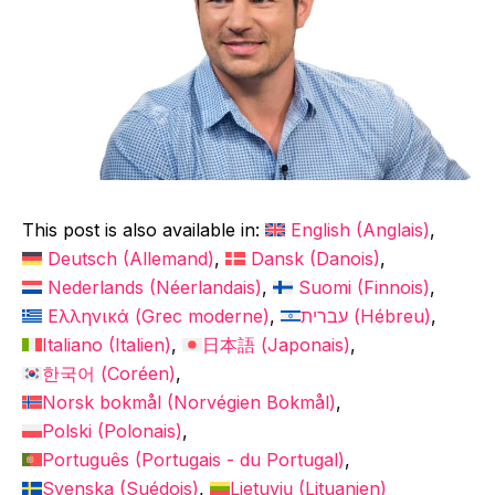
This post is also available in:
English
(
Anglais
)
Deutsch
(
Allemand
)
Dansk
(
Danois
)
Nederlands
(
Néerlandais
)
Suomi
(
Finnois
)
Ελληνικά
(
Grec moderne
)
עברית
(
Hébreu
)
Italiano
(
Italien
)
日本語
(
Japonais
)
한국어
(
Coréen
)
Norsk bokmål
(
Norvégien Bokmål
)
Polski
(
Polonais
)
Português
(
Portugais - du Portugal
)
Svenska
(
Suédois
)
Lietuvių
(
Lituanien
)