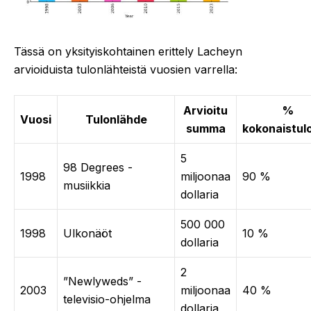
Tässä on yksityiskohtainen erittely Lacheyn
arvioiduista tulonlähteistä vuosien varrella:
Arvioitu
%
Vuosi
Tulonlähde
summa
kokonaistulo
5
98 Degrees -
1998
miljoonaa
90 %
musiikkia
dollaria
500 000
1998
Ulkonäöt
10 %
dollaria
2
”Newlyweds” -
2003
miljoonaa
40 %
televisio-ohjelma
dollaria