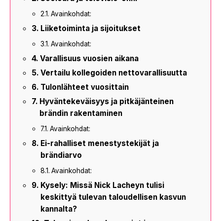
Avainkohdat:
Liiketoiminta ja sijoitukset
Avainkohdat:
Varallisuus vuosien aikana
Vertailu kollegoiden nettovarallisuutta
Tulonlähteet vuosittain
Hyväntekeväisyys ja pitkäjänteinen
brändin rakentaminen
Avainkohdat:
Ei-rahalliset menestystekijät ja
brändiarvo
Avainkohdat:
Kysely: Missä Nick Lacheyn tulisi
keskittyä tulevan taloudellisen kasvun
kannalta?