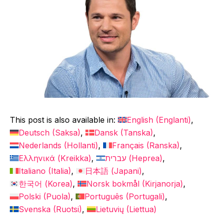
This post is also available in:
English
(
Englanti
)
Deutsch
(
Saksa
)
Dansk
(
Tanska
)
Nederlands
(
Hollanti
)
Français
(
Ranska
)
Ελληνικά
(
Kreikka
)
עברית
(
Heprea
)
Italiano
(
Italia
)
日本語
(
Japani
)
한국어
(
Korea
)
Norsk bokmål
(
Kirjanorja
)
Polski
(
Puola
)
Português
(
Portugali
)
Svenska
(
Ruotsi
)
Lietuvių
(
Liettua
)