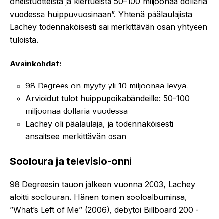
oheistuotteista ja kiertueista 50–100 miljoonaa dollaria
vuodessa huippuvuosinaan”. Yhtenä päälaulajista
Lachey todennäköisesti sai merkittävän osan yhtyeen
tuloista.
Avainkohdat:
98 Degrees on myyty yli 10 miljoonaa levyä.
Arvioidut tulot huippupoikabändeille: 50–100
miljoonaa dollaria vuodessa
Lachey oli päälaulaja, ja todennäköisesti
ansaitsee merkittävän osan
Sooloura ja televisio-onni
98 Degreesin tauon jälkeen vuonna 2003, Lachey
aloitti soolouran. Hänen toinen sooloalbuminsa,
”What’s Left of Me” (2006), debytoi Billboard 200 -