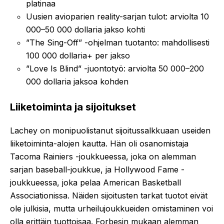
platinaa
Uusien avioparien reality-sarjan tulot: arviolta 10
000–50 000 dollaria jakso kohti
”The Sing-Off” -ohjelman tuotanto: mahdollisesti
100 000 dollaria+ per jakso
”Love Is Blind” -juontotyö: arviolta 50 000–200
000 dollaria jaksoa kohden
Liiketoiminta ja sijoitukset
Lachey on monipuolistanut sijoitussalkkuaan useiden
liiketoiminta-alojen kautta. Hän oli osanomistaja
Tacoma Rainiers -joukkueessa, joka on alemman
sarjan baseball-joukkue, ja Hollywood Fame -
joukkueessa, joka pelaa American Basketball
Associationissa. Näiden sijoitusten tarkat tuotot eivät
ole julkisia, mutta urheilujoukkueiden omistaminen voi
olla erittäin tuottoisaa. Forbesin mukaan alemman