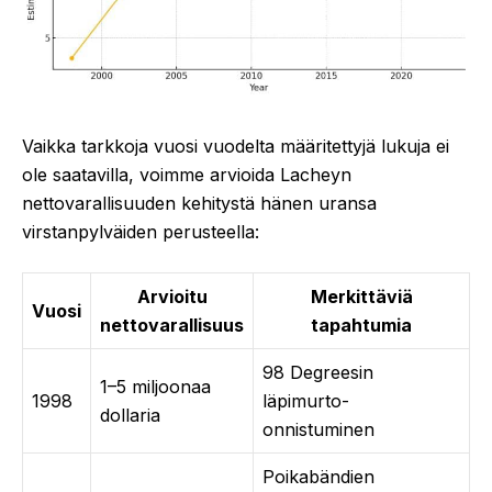
Vaikka tarkkoja vuosi vuodelta määritettyjä lukuja ei
ole saatavilla, voimme arvioida Lacheyn
nettovarallisuuden kehitystä hänen uransa
virstanpylväiden perusteella:
Arvioitu
Merkittäviä
Vuosi
nettovarallisuus
tapahtumia
98 Degreesin
1–5 miljoonaa
1998
läpimurto-
dollaria
onnistuminen
Poikabändien