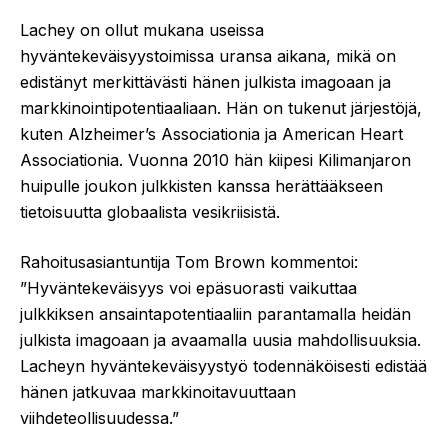
Lachey on ollut mukana useissa
hyväntekeväisyystoimissa uransa aikana, mikä on
edistänyt merkittävästi hänen julkista imagoaan ja
markkinointipotentiaaliaan. Hän on tukenut järjestöjä,
kuten Alzheimer’s Associationia ja American Heart
Associationia. Vuonna 2010 hän kiipesi Kilimanjaron
huipulle joukon julkkisten kanssa herättääkseen
tietoisuutta globaalista vesikriisistä.
Rahoitusasiantuntija Tom Brown kommentoi:
”Hyväntekeväisyys voi epäsuorasti vaikuttaa
julkkiksen ansaintapotentiaaliin parantamalla heidän
julkista imagoaan ja avaamalla uusia mahdollisuuksia.
Lacheyn hyväntekeväisyystyö todennäköisesti edistää
hänen jatkuvaa markkinoitavuuttaan
viihdeteollisuudessa.”