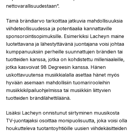
nettovarallisuudestaan”.
Tämä brändiarvo tarkoittaa jatkuvia mahdollisuuksia
viihdeteollisuudessa ja potentiaalia kannattaville
sponsorointisopimuksille. Esimerkiksi Lacheyn maine
luotettavana ja lähestyttävänä juontajana voisi johtaa
kumppanuuksiin perheille suunnattujen brändien tai
tuotteiden kanssa, jotka on kohdistettu milleniaaleille,
jotka kasvoivat 98 Degreesin kanssa. Hänen
uskottavuutensa musiikkialalla asettaa hänet myös
hyvään asemaan mahdollisiin tuomarirooleihin
musiikkikilpailuohjelmissa tai musiikkiin liittyvien
tuotteiden brändilähettiläänä.
Lisäksi Lacheyn onnistunut siirtyminen muusikosta
TV-juontajaksi osoittaa monipuolisuutta, joka voisi olla
houkutteleva tuotantoyhtiöille uusien viihdekäsitteiden