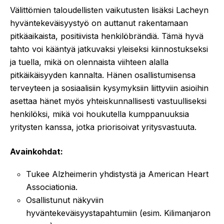
Välittömien taloudellisten vaikutusten lisäksi Lacheyn
hyväntekeväisyystyö on auttanut rakentamaan
pitkäaikaista, positiivista henkilöbrändiä. Tämä hyvä
tahto voi kääntyä jatkuvaksi yleiseksi kiinnostukseksi
ja tuella, mikä on olennaista viihteen alalla
pitkäikäisyyden kannalta. Hänen osallistumisensa
terveyteen ja sosiaalisiin kysymyksiin liittyviin asioihin
asettaa hänet myös yhteiskunnallisesti vastuulliseksi
henkilöksi, mikä voi houkutella kumppanuuksia
yritysten kanssa, jotka priorisoivat yritysvastuuta.
Avainkohdat:
Tukee Alzheimerin yhdistystä ja American Heart
Associationia.
Osallistunut näkyviin
hyväntekeväisyystapahtumiin (esim. Kilimanjaron