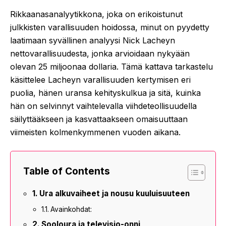
Rikkaanasanalyytikkona, joka on erikoistunut
julkkisten varallisuuden hoidossa, minut on pyydetty
laatimaan syvällinen analyysi Nick Lacheyn
nettovarallisuudesta, jonka arvioidaan nykyään
olevan 25 miljoonaa dollaria. Tämä kattava tarkastelu
käsittelee Lacheyn varallisuuden kertymisen eri
puolia, hänen uransa kehityskulkua ja sitä, kuinka
hän on selvinnyt vaihtelevalla viihdeteollisuudella
säilyttääkseen ja kasvattaakseen omaisuuttaan
viimeisten kolmenkymmenen vuoden aikana.
Table of Contents
Ura alkuvaiheet ja nousu kuuluisuuteen
Avainkohdat:
Sooloura ja televisio-onni