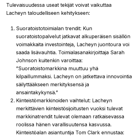
Tulevaisuudessa useat tekijät voivat vaikuttaa
Lacheyn taloudelliseen kehitykseen:
Suoratoistotoimialan trendit: Kun
suoratoistopalvelut jatkavat alkuperäisen sisällön
voimakkaita investointeja, Lacheyn juontoura voi
saada lisävauhtia. Toimialasanakirjoittaja Sarah
Johnson kuitenkin varoittaa:
”Suoratoistomarkkina muuttuu yhä
kilpaillummaksi. Lacheyn on jatkettava innovointia
säilyttääkseen merkityksensä ja
ansaintakykynsä.”
Kiinteistömarkkinoiden vaihtelut: Lacheyn
merkittävien kiinteistösijoitusten vuoksi tulevat
markkinatrendit tulevat olemaan ratkaisevassa
roolissa hänen varallisuutensa kasvussa.
Kiinteistöalan asiantuntija Tom Clark ennustaa: