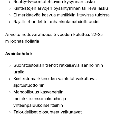
Reality-tv-juontotehtävien kysynnän lasku
Kiinteistöjen arvojen pysähtyminen tai lievä lasku
Ei merkittävää kasvua musiikkiin liittyvissä tuloissa
Rajalliset uudet tulonhankintamahdollisuudet
Arvioitu nettovarallisuus 5 vuoden kuluttua: 22–25
miljoonaa dollaria
Avainkohdat:
Suoratoistoalan trendit ratkaisevia isännöinnin
uralla
Kiinteistömarkkinoiden vaihtelut vaikuttavat
sijoitustuottoihin
Mahdollisuus kasvaneisiin
musiikkilisenssimaksuihin ja
yhteenpaluukonsertteihin
Taloudelliset olosuhteet vaikuttavat