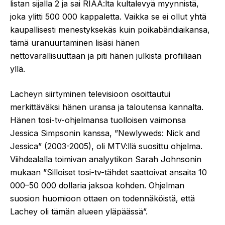
listan sijalla 2 ja sai RIAA:lta kultalevyä myynnistä,
joka ylitti 500 000 kappaletta. Vaikka se ei ollut yhtä
kaupallisesti menestyksekäs kuin poikabändiaikansa,
tämä uranuurtaminen lisäsi hänen
nettovarallisuuttaan ja piti hänen julkista profiiliaan
yllä.
Lacheyn siirtyminen televisioon osoittautui
merkittäväksi hänen uransa ja taloutensa kannalta.
Hänen tosi-tv-ohjelmansa tuolloisen vaimonsa
Jessica Simpsonin kanssa, ”Newlyweds: Nick and
Jessica” (2003-2005), oli MTV:llä suosittu ohjelma.
Viihdealalla toimivan analyytikon Sarah Johnsonin
mukaan ”Silloiset tosi-tv-tähdet saattoivat ansaita 10
000–50 000 dollaria jaksoa kohden. Ohjelman
suosion huomioon ottaen on todennäköistä, että
Lachey oli tämän alueen yläpäässä”.