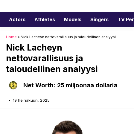
Siirry
sisältöön
Actors
Athletes
Models
Singers
TV Per
Home
»
Nick Lacheyn nettovarallisuus ja taloudellinen analyysi
Nick Lacheyn
nettovarallisuus ja
taloudellinen analyysi
Net Worth: 25 miljoonaa dollaria
19 heinäkuun, 2025