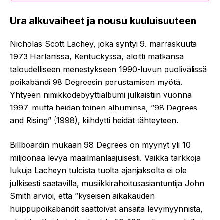
Ura alkuvaiheet ja nousu kuuluisuuteen
Nicholas Scott Lachey, joka syntyi 9. marraskuuta
1973 Harlanissa, Kentuckyssä, aloitti matkansa
taloudelliseen menestykseen 1990-luvun puolivälissä
poikabändi 98 Degreesin perustamisen myötä.
Yhtyeen nimikkodebyyttialbumi julkaistiin vuonna
1997, mutta heidän toinen albuminsa, ”98 Degrees
and Rising” (1998), kiihdytti heidät tähteyteen.
Billboardin mukaan 98 Degrees on myynyt yli 10
miljoonaa levyä maailmanlaajuisesti. Vaikka tarkkoja
lukuja Lacheyn tuloista tuolta ajanjaksolta ei ole
julkisesti saatavilla, musiikkirahoitusasiantuntija John
Smith arvioi, että ”kyseisen aikakauden
huippupoikabändit saattoivat ansaita levymyynnistä,