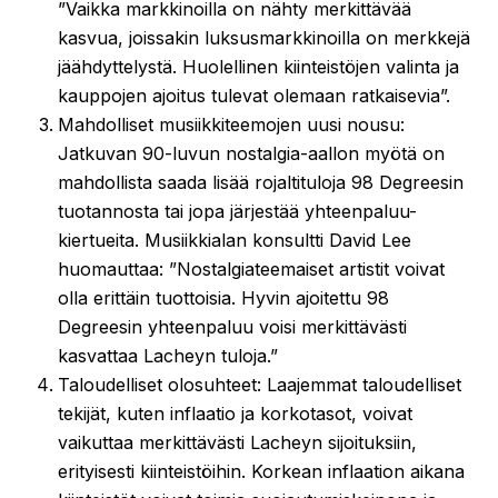
”Vaikka markkinoilla on nähty merkittävää
kasvua, joissakin luksusmarkkinoilla on merkkejä
jäähdyttelystä. Huolellinen kiinteistöjen valinta ja
kauppojen ajoitus tulevat olemaan ratkaisevia”.
Mahdolliset musiikkiteemojen uusi nousu:
Jatkuvan 90-luvun nostalgia-aallon myötä on
mahdollista saada lisää rojaltituloja 98 Degreesin
tuotannosta tai jopa järjestää yhteenpaluu-
kiertueita. Musiikkialan konsultti David Lee
huomauttaa: ”Nostalgiateemaiset artistit voivat
olla erittäin tuottoisia. Hyvin ajoitettu 98
Degreesin yhteenpaluu voisi merkittävästi
kasvattaa Lacheyn tuloja.”
Taloudelliset olosuhteet: Laajemmat taloudelliset
tekijät, kuten inflaatio ja korkotasot, voivat
vaikuttaa merkittävästi Lacheyn sijoituksiin,
erityisesti kiinteistöihin. Korkean inflaation aikana