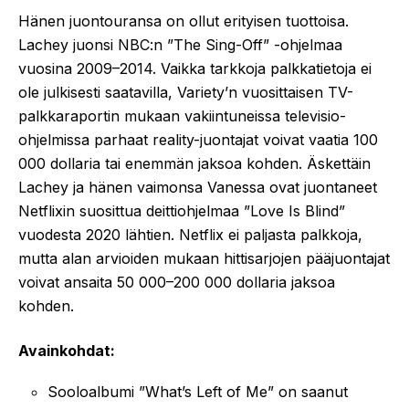
Hänen juontouransa on ollut erityisen tuottoisa.
Lachey juonsi NBC:n ”The Sing-Off” -ohjelmaa
vuosina 2009–2014. Vaikka tarkkoja palkkatietoja ei
ole julkisesti saatavilla, Variety’n vuosittaisen TV-
palkkaraportin mukaan vakiintuneissa televisio-
ohjelmissa parhaat reality-juontajat voivat vaatia 100
000 dollaria tai enemmän jaksoa kohden. Äskettäin
Lachey ja hänen vaimonsa Vanessa ovat juontaneet
Netflixin suosittua deittiohjelmaa ”Love Is Blind”
vuodesta 2020 lähtien. Netflix ei paljasta palkkoja,
mutta alan arvioiden mukaan hittisarjojen pääjuontajat
voivat ansaita 50 000–200 000 dollaria jaksoa
kohden.
Avainkohdat:
Sooloalbumi ”What’s Left of Me” on saanut