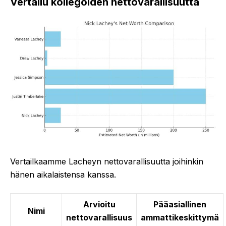
Vertailu kollegoiden nettovarallisuutta
Vertailkaamme Lacheyn nettovarallisuutta joihinkin
hänen aikalaistensa kanssa.
Arvioitu
Pääasiallinen
Nimi
nettovarallisuus
ammattikeskittymä