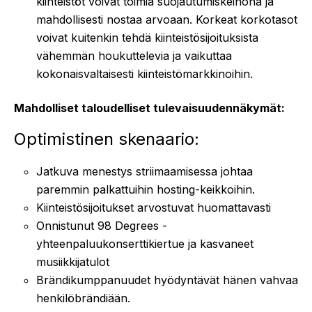
kiinteistöt voivat toimia suojautumiskeinona ja
mahdollisesti nostaa arvoaan. Korkeat korkotasot
voivat kuitenkin tehdä kiinteistösijoituksista
vähemmän houkuttelevia ja vaikuttaa
kokonaisvaltaisesti kiinteistömarkkinoihin.
Mahdolliset taloudelliset tulevaisuudennäkymät:
Optimistinen skenaario:
Jatkuva menestys striimaamisessa johtaa
paremmin palkattuihin hosting-keikkoihin.
Kiinteistösijoitukset arvostuvat huomattavasti
Onnistunut 98 Degrees -
yhteenpaluukonserttikiertue ja kasvaneet
musiikkijatulot
Brändikumppanuudet hyödyntävät hänen vahvaa
henkilöbrändiään.