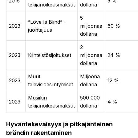
2015
5 %
tekijänoikeusmaksut
dollaria
5
”Love Is Blind” -
2023
miljoonaa
60 %
juontajuus
dollaria
2
2023
Kiinteistösijoitukset
miljoonaa
24 %
dollaria
Muut
Miljoona
2023
12 %
televisioesiintymiset
dollaria
Musiikin
500 000
2023
4 %
tekijänoikeusmaksut
dollaria
Hyväntekeväisyys ja pitkäjänteinen
brändin rakentaminen