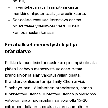
nousu)
Hyväntekeväisyys lisää pitkäaikaista
markkinointipotentiaalia ja uraelinkaarta.
Sosiaalista vastuuta korostava asema
houkuttelee yhteistyötä vastuullisten
kumppaneiden kanssa.
Ei-rahalliset menestystekijät ja
brändiarvo
Pelkkiä taloudellisia tunnuslukuja pidempiä silmällä
pitäen Lacheyn menestystä voidaan mitata
brändiarvon ja alan vaikutusvallan osalta.
Brändiarviointiasiantuntija Emily Chen arvioi:
”Lacheyn henkilökohtaisen brändiarvon, hänen
tunnistettavuutensa, luotettavuutensa ja yleisönsä
vetovoimansa huomioiden, se voisi olla 15–20
miljoonan dollarin haarukassa, erillään hänen