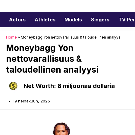
Siirry
sisältöön
Actors
Athletes
Models
Singers
TV Per
Home
»
Moneybagg Yon nettovarallisuus & taloudellinen analyysi
Moneybagg Yon
nettovarallisuus &
taloudellinen analyysi
Net Worth: 8 miljoonaa dollaria
19 heinäkuun, 2025