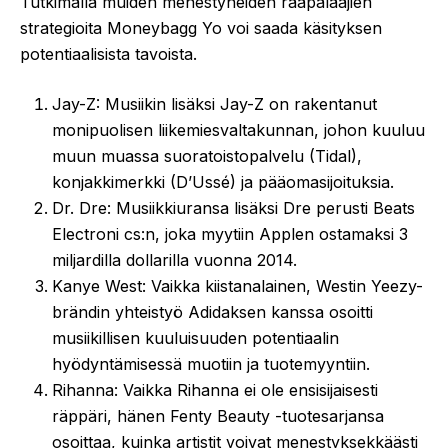
Tutkimalla muiden menestyneiden raapalaajien
strategioita Moneybagg Yo voi saada käsityksen
potentiaalisista tavoista.
Jay-Z: Musiikin lisäksi Jay-Z on rakentanut
monipuolisen liikemiesvaltakunnan, johon kuuluu
muun muassa suoratoistopalvelu (Tidal),
konjakkimerkki (D’Ussé) ja pääomasijoituksia.
Dr. Dre: Musiikkiuransa lisäksi Dre perusti Beats
Electroni cs:n, joka myytiin Applen ostamaksi 3
miljardilla dollarilla vuonna 2014.
Kanye West: Vaikka kiistanalainen, Westin Yeezy-
brändin yhteistyö Adidaksen kanssa osoitti
musiikillisen kuuluisuuden potentiaalin
hyödyntämisessä muotiin ja tuotemyyntiin.
Rihanna: Vaikka Rihanna ei ole ensisijaisesti
räppäri, hänen Fenty Beauty -tuotesarjansa
osoittaa, kuinka artistit voivat menestyksekkäästi