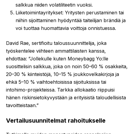
salkkua niiden volatiliteetin vuoksi.
Liiketoimintayritykset: Yritysten perustaminen tai
niihin sijoittaminen hyödyntää taiteilijan brändiä ja
voi tuottaa huomattavia voittoja onnistuessa.
David Rae, sertifioitu taloussuunnittelija, joka
työskentelee viihteen ammattilaisten kanssa,
ehdottaa: ”Jollekulle kuten Moneybagg Yo:lle
suosittelisin salkkua, joka on noin 50–60 % osakkeita,
20–30 % kiinteistöjä, 10–15 % joukkovelkakirjoja ja
ehkä 5–10 % vaihtoehtoisissa sijoituksissa tai
intohimo-projekteissa. Tarkka allokaatio riippuisi
hänen riskinsietokyvystään ja erityisistä taloudellisista
tavoitteistaan.”
Vertailusuunnitelmat rahoitukselle