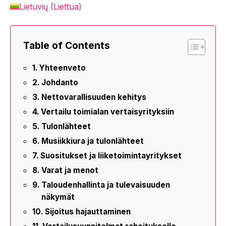
Lietuvių
(
Liettua
)
Table of Contents
Yhteenveto
Johdanto
Nettovarallisuuden kehitys
Vertailu toimialan vertaisyrityksiin
Tulonlähteet
Musiikkiura ja tulonlähteet
Suositukset ja liiketoimintayritykset
Varat ja menot
Taloudenhallinta ja tulevaisuuden
näkymät
Sijoitus hajauttaminen