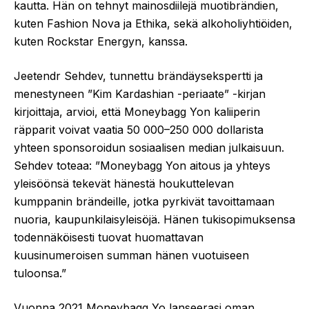
kautta. Hän on tehnyt mainosdiilejä muotibrändien,
kuten Fashion Nova ja Ethika, sekä alkoholiyhtiöiden,
kuten Rockstar Energyn, kanssa.
Jeetendr Sehdev, tunnettu brändäysekspertti ja
menestyneen ”Kim Kardashian -periaate” -kirjan
kirjoittaja, arvioi, että Moneybagg Yon kaliiperin
räpparit voivat vaatia 50 000–250 000 dollarista
yhteen sponsoroidun sosiaalisen median julkaisuun.
Sehdev toteaa: ”Moneybagg Yon aitous ja yhteys
yleisöönsä tekevät hänestä houkuttelevan
kumppanin brändeille, jotka pyrkivät tavoittamaan
nuoria, kaupunkilaisyleisöjä. Hänen tukisopimuksensa
todennäköisesti tuovat huomattavan
kuusinumeroisen summan hänen vuotuiseen
tuloonsa.”
Vuonna 2021 Moneybagg Yo lanseerasi oman