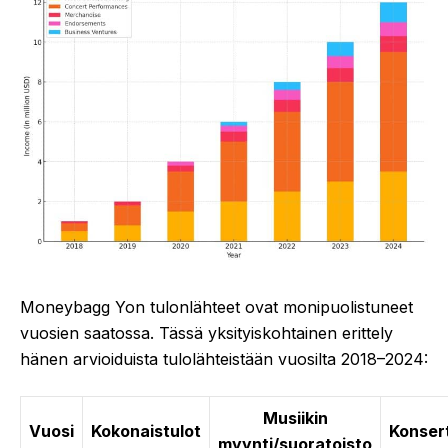
Moneybagg Yon tulonlähteet ovat monipuolistuneet
vuosien saatossa. Tässä yksityiskohtainen erittely
hänen arvioiduista tulolähteistään vuosilta 2018–2024:
Musiikin
Vuosi
Kokonaistulot
Konsert
myynti/suoratoisto