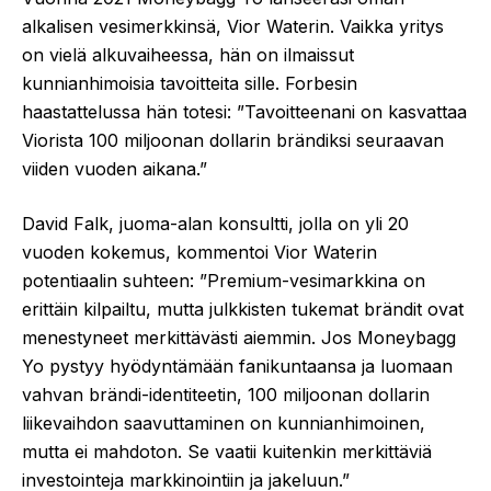
alkalisen vesimerkkinsä, Vior Waterin. Vaikka yritys
on vielä alkuvaiheessa, hän on ilmaissut
kunnianhimoisia tavoitteita sille. Forbesin
haastattelussa hän totesi: ”Tavoitteenani on kasvattaa
Viorista 100 miljoonan dollarin brändiksi seuraavan
viiden vuoden aikana.”
David Falk, juoma-alan konsultti, jolla on yli 20
vuoden kokemus, kommentoi Vior Waterin
potentiaalin suhteen: ”Premium-vesimarkkina on
erittäin kilpailtu, mutta julkkisten tukemat brändit ovat
menestyneet merkittävästi aiemmin. Jos Moneybagg
Yo pystyy hyödyntämään fanikuntaansa ja luomaan
vahvan brändi-identiteetin, 100 miljoonan dollarin
liikevaihdon saavuttaminen on kunnianhimoinen,
mutta ei mahdoton. Se vaatii kuitenkin merkittäviä
investointeja markkinointiin ja jakeluun.”