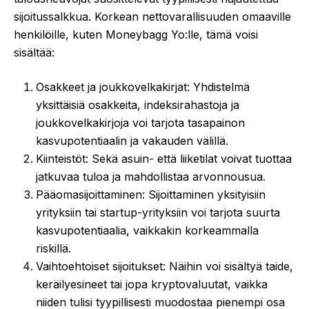
sijoitussalkkua. Korkean nettovarallisuuden omaaville
henkilöille, kuten Moneybagg Yo:lle, tämä voisi
sisältää:
Osakkeet ja joukkovelkakirjat: Yhdistelmä
yksittäisiä osakkeita, indeksirahastoja ja
joukkovelkakirjoja voi tarjota tasapainon
kasvupotentiaalin ja vakauden välillä.
Kiinteistöt: Sekä asuin- että liiketilat voivat tuottaa
jatkuvaa tuloa ja mahdollistaa arvonnousua.
Pääomasijoittaminen: Sijoittaminen yksityisiin
yrityksiin tai startup-yrityksiin voi tarjota suurta
kasvupotentiaalia, vaikkakin korkeammalla
riskillä.
Vaihtoehtoiset sijoitukset: Näihin voi sisältyä taide,
keräilyesineet tai jopa kryptovaluutat, vaikka
niiden tulisi tyypillisesti muodostaa pienempi osa