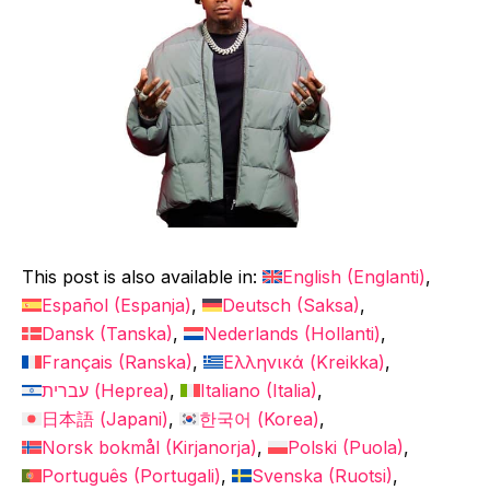
This post is also available in:
English
(
Englanti
)
Español
(
Espanja
)
Deutsch
(
Saksa
)
Dansk
(
Tanska
)
Nederlands
(
Hollanti
)
Français
(
Ranska
)
Ελληνικά
(
Kreikka
)
עברית
(
Heprea
)
Italiano
(
Italia
)
日本語
(
Japani
)
한국어
(
Korea
)
Norsk bokmål
(
Kirjanorja
)
Polski
(
Puola
)
Português
(
Portugali
)
Svenska
(
Ruotsi
)