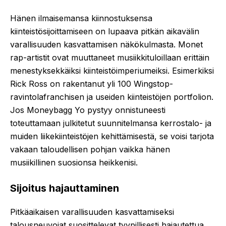
Hänen ilmaisemansa kiinnostuksensa
kiinteistösijoittamiseen on lupaava pitkän aikavälin
varallisuuden kasvattamisen näkökulmasta. Monet
rap-artistit ovat muuttaneet musiikkituloillaan erittäin
menestyksekkäiksi kiinteistöimperiumeiksi. Esimerkiksi
Rick Ross on rakentanut yli 100 Wingstop-
ravintolafranchisen ja useiden kiinteistöjen portfolion.
Jos Moneybagg Yo pystyy onnistuneesti
toteuttamaan julkitetut suunnitelmansa kerrostalo- ja
muiden liikekiinteistöjen kehittämisestä, se voisi tarjota
vakaan taloudellisen pohjan vaikka hänen
musiikillinen suosionsa heikkenisi.
Sijoitus hajauttaminen
Pitkäaikaisen varallisuuden kasvattamiseksi
talousneuvojat suosittelevat tyypillisesti hajautettua