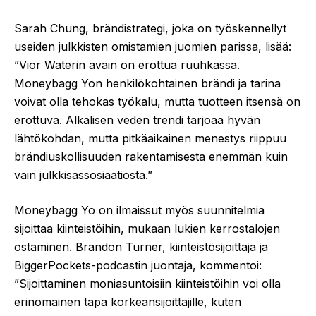
Sarah Chung, brändistrategi, joka on työskennellyt
useiden julkkisten omistamien juomien parissa, lisää:
”Vior Waterin avain on erottua ruuhkassa.
Moneybagg Yon henkilökohtainen brändi ja tarina
voivat olla tehokas työkalu, mutta tuotteen itsensä on
erottuva. Alkalisen veden trendi tarjoaa hyvän
lähtökohdan, mutta pitkäaikainen menestys riippuu
brändiuskollisuuden rakentamisesta enemmän kuin
vain julkkisassosiaatiosta.”
Moneybagg Yo on ilmaissut myös suunnitelmia
sijoittaa kiinteistöihin, mukaan lukien kerrostalojen
ostaminen. Brandon Turner, kiinteistösijoittaja ja
BiggerPockets-podcastin juontaja, kommentoi:
”Sijoittaminen moniasuntoisiin kiinteistöihin voi olla
erinomainen tapa korkeansijoittajille, kuten