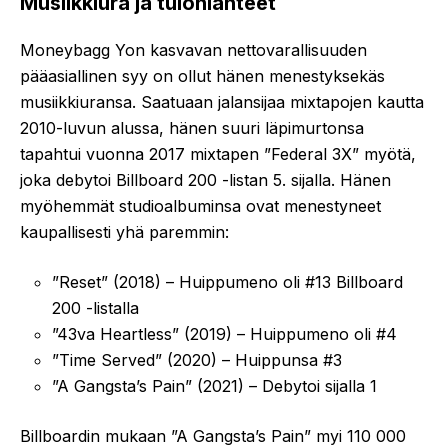
Musiikkiura ja tulonlähteet
Moneybagg Yon kasvavan nettovarallisuuden
pääasiallinen syy on ollut hänen menestyksekäs
musiikkiuransa. Saatuaan jalansijaa mixtapojen kautta
2010-luvun alussa, hänen suuri läpimurtonsa
tapahtui vuonna 2017 mixtapen ”Federal 3X” myötä,
joka debytoi Billboard 200 -listan 5. sijalla. Hänen
myöhemmät studioalbuminsa ovat menestyneet
kaupallisesti yhä paremmin:
”Reset” (2018) – Huippumeno oli #13 Billboard
200 -listalla
”43va Heartless” (2019) – Huippumeno oli #4
”Time Served” (2020) – Huippunsa #3
”A Gangsta’s Pain” (2021) – Debytoi sijalla 1
Billboardin mukaan ”A Gangsta’s Pain” myi 110 000