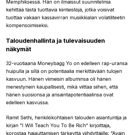
Memphiksessä. Hän on ilmaissut suunnitelmia
kehittää tästä tuottavia kiinteistöjä, jotka voisivat
tuottaa vakaan kassavirran musiikkialan volatiliteetin
kompensoimiseksi.
Taloudenhallinta ja tulevaisuuden
näkymät
32-vuotiaana Moneybagg Yo on edelleen rap-uransa
huipulla ja sillä on potentiaalia merkittävään tulojen
kasvuun. Hänen viimeisin albuminsa oli hänen
menestynein kaupallisesti, mikä viittaa siihen, että
hänen suosionsa ja ansaintapotentiaalinsa ovat
edelleen kasvussa.
Ramit Sethi, henkilökohtaisen talouden asiantuntija ja
kirjan ”I Will Teach You To Be Rich” kirjoittaja,
korostaa hajauttamisen tärkeyttä viihdyttäjille: ”Avain