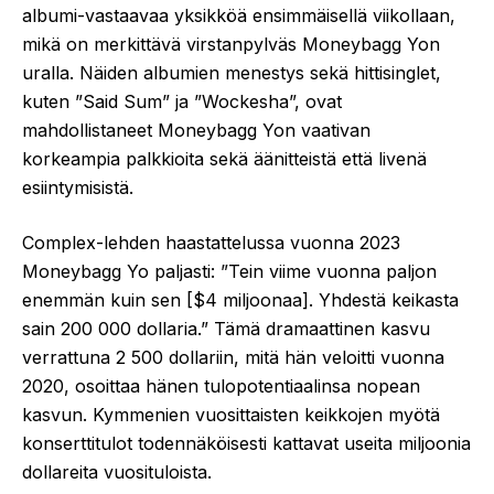
albumi-vastaavaa yksikköä ensimmäisellä viikollaan,
mikä on merkittävä virstanpylväs Moneybagg Yon
uralla. Näiden albumien menestys sekä hittisinglet,
kuten ”Said Sum” ja ”Wockesha”, ovat
mahdollistaneet Moneybagg Yon vaativan
korkeampia palkkioita sekä äänitteistä että livenä
esiintymisistä.
Complex-lehden haastattelussa vuonna 2023
Moneybagg Yo paljasti: ”Tein viime vuonna paljon
enemmän kuin sen [$4 miljoonaa]. Yhdestä keikasta
sain 200 000 dollaria.” Tämä dramaattinen kasvu
verrattuna 2 500 dollariin, mitä hän veloitti vuonna
2020, osoittaa hänen tulopotentiaalinsa nopean
kasvun. Kymmenien vuosittaisten keikkojen myötä
konserttitulot todennäköisesti kattavat useita miljoonia
dollareita vuosituloista.