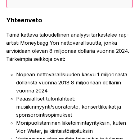
Yhteenveto
Tämä kattava taloudellinen analyysi tarkastelee rap-
artisti Moneybagg Yon nettovarallisuutta, jonka
arvioidaan olevan 8 miljoonaa dollaria vuonna 2024.
Tärkeimpiä seikkoja ovat:
Nopean nettovarallisuuden kasvu 1 miljoonasta
dollarista vuonna 2018 8 miljoonaan dollariin
vuonna 2024
Pääasialliset tulonlähteet:
musiikinmyynti/suoratoisto, konserttikeikat ja
sponsorointisopimukset
Monipuolistaminen liiketoimintayrityksiin, kuten
Vior Water, ja kiinteistösijoituksiin
Vertaaminen alan muihin toimijoihin ja tulevan