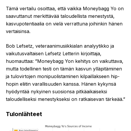
Tämä vertailu osoittaa, että vaikka Moneybagg Yo on
saavuttanut merkittävää taloudellista menestystä,
kasvupotentiaalia on vielä verrattuna joihinkin hänen
vertaisinsa.
Bob Lefsetz, veteraanimusiikkialan analyytikko ja
vaikutusvaltaisen Lefsetz Letterin kirjoittaja,
huomauttaa: ”Moneybagg Yon kehitys on vaikuttava,
mutta todellinen testi on tämän kasvun ylläpitäminen
ja tulovirtojen monipuolistaminen kilpaillakseen hip-
hopin eliitin varallisuuden kanssa. Hänen kykynsä
hyödyntää nykyinen suosionsa pitkäaikaiseksi
taloudelliseksi menestykseksi on ratkaisevan tärkeää.”
Tulonlähteet