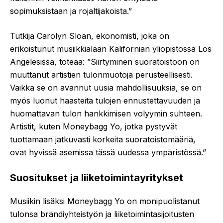
sopimuksistaan ja rojaltijakoista.”
Tutkija Carolyn Sloan, ekonomisti, joka on
erikoistunut musiikkialaan Kalifornian yliopistossa Los
Angelesissa, toteaa: ”Siirtyminen suoratoistoon on
muuttanut artistien tulonmuotoja perusteellisesti.
Vaikka se on avannut uusia mahdollisuuksia, se on
myös luonut haasteita tulojen ennustettavuuden ja
huomattavan tulon hankkimisen volyymin suhteen.
Artistit, kuten Moneybagg Yo, jotka pystyvät
tuottamaan jatkuvasti korkeita suoratoistomääriä,
ovat hyvissä asemissa tässä uudessa ympäristössä.”
Suositukset ja liiketoimintayritykset
Musiikin lisäksi Moneybagg Yo on monipuolistanut
tulonsa brändiyhteistyön ja liiketoimintasijoitusten