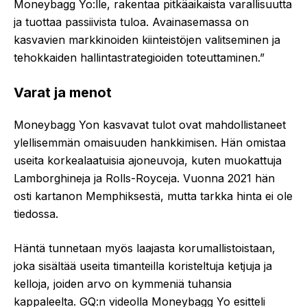
Moneybagg Yo:lle, rakentaa pitkäaikaista varallisuutta
ja tuottaa passiivista tuloa. Avainasemassa on
kasvavien markkinoiden kiinteistöjen valitseminen ja
tehokkaiden hallintastrategioiden toteuttaminen.”
Varat ja menot
Moneybagg Yon kasvavat tulot ovat mahdollistaneet
ylellisemmän omaisuuden hankkimisen. Hän omistaa
useita korkealaatuisia ajoneuvoja, kuten muokattuja
Lamborghineja ja Rolls-Royceja. Vuonna 2021 hän
osti kartanon Memphiksestä, mutta tarkka hinta ei ole
tiedossa.
Häntä tunnetaan myös laajasta korumallistoistaan,
joka sisältää useita timanteilla koristeltuja ketjuja ja
kelloja, joiden arvo on kymmeniä tuhansia
kappaleelta. GQ:n videolla Moneybagg Yo esitteli