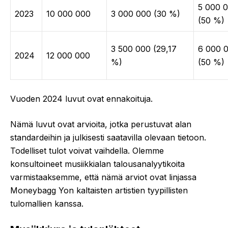
5 000 
2023
10 000 000
3 000 000 (30 %)
(50 %)
3 500 000 (29,17
6 000 
2024
12 000 000
%)
(50 %)
Vuoden 2024 luvut ovat ennakoituja.
Nämä luvut ovat arvioita, jotka perustuvat alan
standardeihin ja julkisesti saatavilla olevaan tietoon.
Todelliset tulot voivat vaihdella. Olemme
konsultoineet musiikkialan talousanalyytikoita
varmistaaksemme, että nämä arviot ovat linjassa
Moneybagg Yon kaltaisten artistien tyypillisten
tulomallien kanssa.