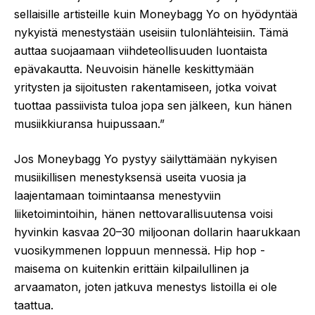
sellaisille artisteille kuin Moneybagg Yo on hyödyntää
nykyistä menestystään useisiin tulonlähteisiin. Tämä
auttaa suojaamaan viihdeteollisuuden luontaista
epävakautta. Neuvoisin hänelle keskittymään
yritysten ja sijoitusten rakentamiseen, jotka voivat
tuottaa passiivista tuloa jopa sen jälkeen, kun hänen
musiikkiuransa huipussaan.”
Jos Moneybagg Yo pystyy säilyttämään nykyisen
musiikillisen menestyksensä useita vuosia ja
laajentamaan toimintaansa menestyviin
liiketoimintoihin, hänen nettovarallisuutensa voisi
hyvinkin kasvaa 20–30 miljoonan dollarin haarukkaan
vuosikymmenen loppuun mennessä. Hip hop -
maisema on kuitenkin erittäin kilpailullinen ja
arvaamaton, joten jatkuva menestys listoilla ei ole
taattua.