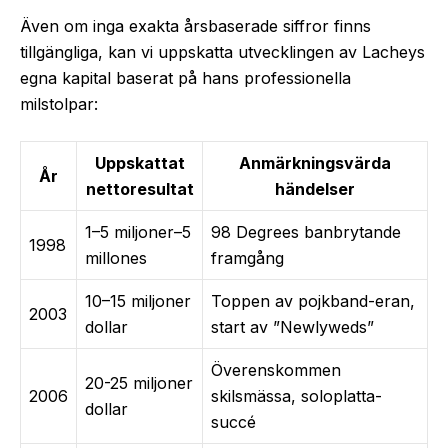
Även om inga exakta årsbaserade siffror finns
tillgängliga, kan vi uppskatta utvecklingen av Lacheys
egna kapital baserat på hans professionella
milstolpar:
Uppskattat
Anmärkningsvärda
År
nettoresultat
händelser
1–5 miljoner–5
98 Degrees banbrytande
1998
millones
framgång
10–15 miljoner
Toppen av pojkband-eran,
2003
dollar
start av ”Newlyweds”
Överenskommen
20-25 miljoner
2006
skilsmässa, soloplatta-
dollar
succé