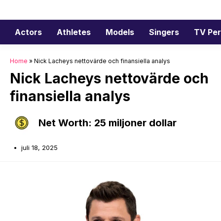
Hoppa
till
innehåll
Actors
Athletes
Models
Singers
TV Per
Home
»
Nick Lacheys nettovärde och finansiella analys
Nick Lacheys nettovärde och
finansiella analys
Net Worth: 25 miljoner dollar
juli 18, 2025