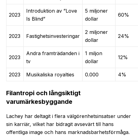
Introduktion av ”Love
5 miljoner
2023
60%
Is Blind”
dollar
2 miljoner
2023
Fastighetsinvesteringar
24%
dollar
Andra framträdanden i
1 miljon
2023
12%
tv
dollar
2023
Musikaliska royalties
0.000
4%
Filantropi och långsiktigt
varumärkesbyggande
Lachey har deltagit i flera välgörenhetsinsatser under
sin karriär, vilket har bidragit avsevärt till hans
offentliga image och hans marknadsbarhetsförmåga.