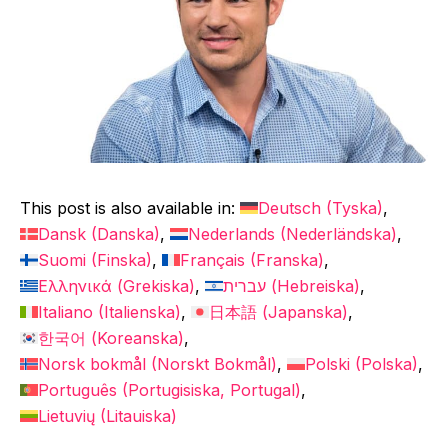
This post is also available in:
Deutsch
(
Tyska
)
Dansk
(
Danska
)
Nederlands
(
Nederländska
)
Suomi
(
Finska
)
Français
(
Franska
)
Ελληνικά
(
Grekiska
)
עברית
(
Hebreiska
)
Italiano
(
Italienska
)
日本語
(
Japanska
)
한국어
(
Koreanska
)
Norsk bokmål
(
Norskt Bokmål
)
Polski
(
Polska
)
Português
(
Portugisiska, Portugal
)
Lietuvių
(
Litauiska
)