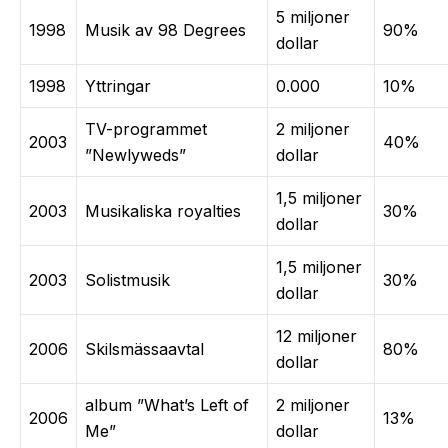
5 miljoner
1998
Musik av 98 Degrees
90%
dollar
1998
Yttringar
0.000
10%
TV-programmet
2 miljoner
2003
40%
”Newlyweds”
dollar
1,5 miljoner
2003
Musikaliska royalties
30%
dollar
1,5 miljoner
2003
Solistmusik
30%
dollar
12 miljoner
2006
Skilsmässaavtal
80%
dollar
album ”What’s Left of
2 miljoner
2006
13%
Me”
dollar