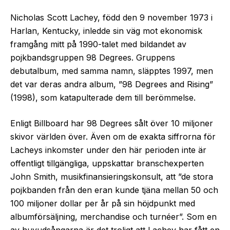
Nicholas Scott Lachey, född den 9 november 1973 i
Harlan, Kentucky, inledde sin väg mot ekonomisk
framgång mitt på 1990-talet med bildandet av
pojkbandsgruppen 98 Degrees. Gruppens
debutalbum, med samma namn, släpptes 1997, men
det var deras andra album, ”98 Degrees and Rising”
(1998), som katapulterade dem till berömmelse.
Enligt Billboard har 98 Degrees sålt över 10 miljoner
skivor världen över. Även om de exakta siffrorna för
Lacheys inkomster under den här perioden inte är
offentligt tillgängliga, uppskattar branschexperten
John Smith, musikfinansieringskonsult, att ”de stora
pojkbanden från den eran kunde tjäna mellan 50 och
100 miljoner dollar per år på sin höjdpunkt med
albumförsäljning, merchandise och turnéer”. Som en
av huvudsångarna är det troligt att Lachey har fått en