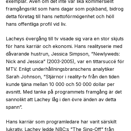
exemplar. Även om det inte var lika kommersiellt
framgångsrikt som hans dagar som pojkband, bidrog
detta företag till hans nettoförmögenhet och höll
hans offentliga profil vid liv.
Lacheys övergång till tv visade sig vara en stor skjuts
för hans karriär och ekonomi. Hans realityserie med
dåvarande hustrun, Jessica Simpson, ”Newlyweds:
Nick and Jessica” (2003-2005), var en tittarsuccé för
MTV. Enligt underhållningsbranschens analytiker
Sarah Johnson, ”Stjärnor i reality-tv från den tiden
kunde tjäna mellan 10 000 och 50 000 dollar per
avsnitt. Med tanke på programmets framgång är det
sannolikt att Lachey låg i den övre änden av detta
spann”.
Hans karriär som programledare har varit särskilt
lukrativ. Lachey ledde NBC:s ”The Sing-Off” från