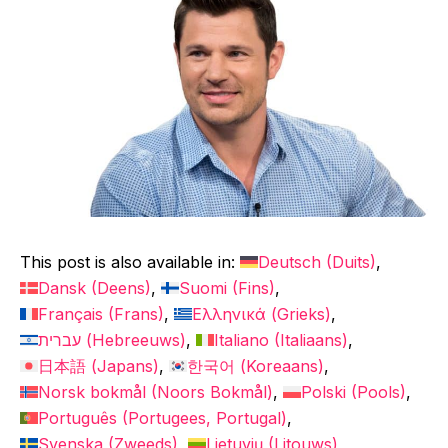
This post is also available in:
Deutsch
(
Duits
)
Dansk
(
Deens
)
Suomi
(
Fins
)
Français
(
Frans
)
Ελληνικά
(
Grieks
)
עברית
(
Hebreeuws
)
Italiano
(
Italiaans
)
日本語
(
Japans
)
한국어
(
Koreaans
)
Norsk bokmål
(
Noors Bokmål
)
Polski
(
Pools
)
Português
(
Portugees, Portugal
)
Svenska
(
Zweeds
)
Lietuvių
(
Litouws
)