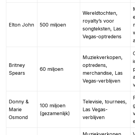
Wereldtochten,
royalty’s voor
Elton John
500 miljoen
songteksten, Las
Vegas-optredens
Muziekverkopen,
Britney
optredens,
60 miljoen
Spears
merchandise, Las
Vegas-verblijven
Donny &
Televisie, tournees,
100 miljoen
Marie
Las Vegas-
(gezamenlijk)
Osmond
verblijven
Muziekverkopen,
V