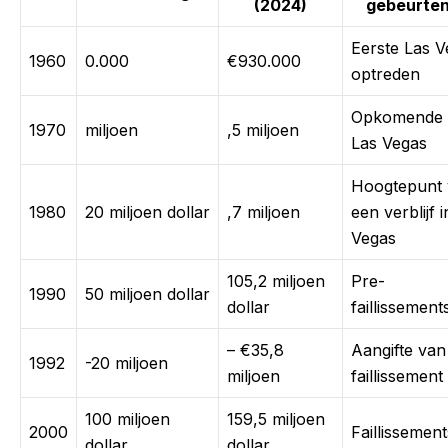
(2024)
gebeurten
Eerste Las V
1960
0.000
€930.000
optreden
Opkomende s
1970
miljoen
,5 miljoen
Las Vegas
Hoogtepunt
1980
20 miljoen dollar
,7 miljoen
een verblijf 
Vegas
105,2 miljoen
Pre-
1990
50 miljoen dollar
dollar
faillissement
– €35,8
Aangifte van
1992
-20 miljoen
miljoen
faillissement
100 miljoen
159,5 miljoen
2000
Faillissement
dollar
dollar