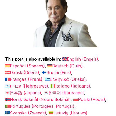
This post is also available in:
English
(
Engels
)
Español
(
Spaans
)
Deutsch
(
Duits
)
Dansk
(
Deens
)
Suomi
(
Fins
)
Français
(
Frans
)
Ελληνικά
(
Grieks
)
עברית
(
Hebreeuws
)
Italiano
(
Italiaans
)
日本語
(
Japans
)
한국어
(
Koreaans
)
Norsk bokmål
(
Noors Bokmål
)
Polski
(
Pools
)
Português
(
Portugees, Portugal
)
Svenska
(
Zweeds
)
Lietuvių
(
Litouws
)