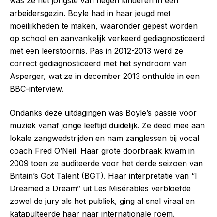
was ze het jongste van negen kinderen in een
arbeidersgezin. Boyle had in haar jeugd met
moeilijkheden te maken, waaronder gepest worden
op school en aanvankelijk verkeerd gediagnosticeerd
met een leerstoornis. Pas in 2012-2013 werd ze
correct gediagnosticeerd met het syndroom van
Asperger, wat ze in december 2013 onthulde in een
BBC-interview.
Ondanks deze uitdagingen was Boyle’s passie voor
muziek vanaf jonge leeftijd duidelijk. Ze deed mee aan
lokale zangwedstrijden en nam zanglessen bij vocal
coach Fred O’Neil. Haar grote doorbraak kwam in
2009 toen ze auditeerde voor het derde seizoen van
Britain’s Got Talent (BGT). Haar interpretatie van “I
Dreamed a Dream” uit Les Misérables verbloefde
zowel de jury als het publiek, ging al snel viraal en
katapulteerde haar naar internationale roem.