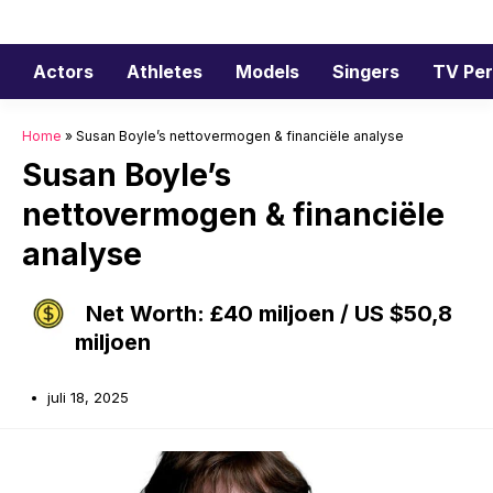
Ga
naar
de
Actors
Athletes
Models
Singers
TV Per
inhoud
Home
»
Susan Boyle’s nettovermogen & financiële analyse
Susan Boyle’s
nettovermogen & financiële
analyse
Net Worth: £40 miljoen / US $50,8
miljoen
juli 18, 2025