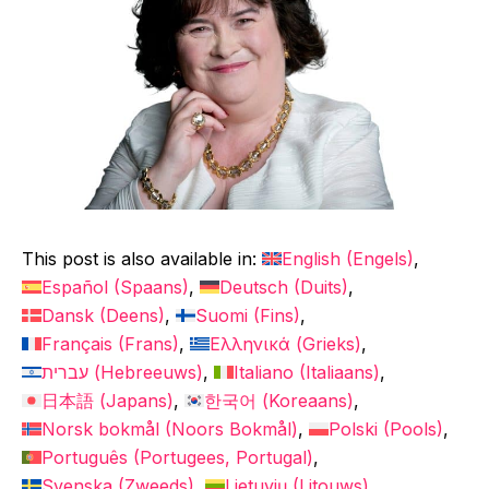
This post is also available in:
English
(
Engels
)
Español
(
Spaans
)
Deutsch
(
Duits
)
Dansk
(
Deens
)
Suomi
(
Fins
)
Français
(
Frans
)
Ελληνικά
(
Grieks
)
עברית
(
Hebreeuws
)
Italiano
(
Italiaans
)
日本語
(
Japans
)
한국어
(
Koreaans
)
Norsk bokmål
(
Noors Bokmål
)
Polski
(
Pools
)
Português
(
Portugees, Portugal
)
Svenska
(
Zweeds
)
Lietuvių
(
Litouws
)