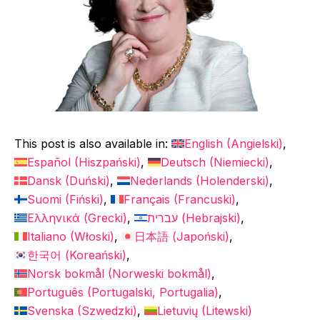
This post is also available in:
English
(
Angielski
)
Español
(
Hiszpański
)
Deutsch
(
Niemiecki
)
Dansk
(
Duński
)
Nederlands
(
Holenderski
)
Suomi
(
Fiński
)
Français
(
Francuski
)
Ελληνικά
(
Grecki
)
עברית
(
Hebrajski
)
Italiano
(
Włoski
)
日本語
(
Japoński
)
한국어
(
Koreański
)
Norsk bokmål
(
Norweski bokmål
)
Português
(
Portugalski, Portugalia
)
Svenska
(
Szwedzki
)
Lietuvių
(
Litewski
)