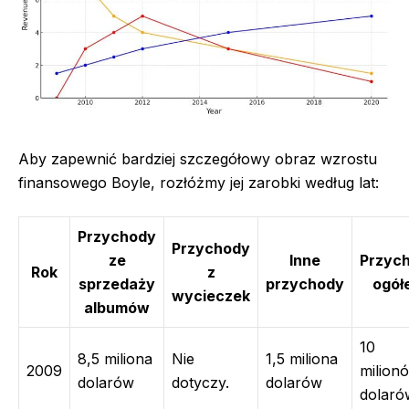
Aby zapewnić bardziej szczegółowy obraz wzrostu
finansowego Boyle, rozłóżmy jej zarobki według lat:
Przychody
Przychody
ze
Inne
Przyc
Rok
z
sprzedaży
przychody
ogół
wycieczek
albumów
10
8,5 miliona
Nie
1,5 miliona
2009
milion
dolarów
dotyczy.
dolarów
dolaró