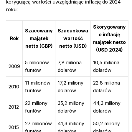
korygującą wartości uwzględniając inflację do 2024
roku:
Skorygowany
Szacowany
Szacunkowa
o inflację
Rok
majątek
wartość
majątek netto
netto (GBP)
netto (USD)
(USD 2024)
5 milionów
7,8 miliona
10,5 miliona
2009
funtów
dolarów
dolarów
11 milionów
17,2 miliony
22,8 miliona
2010
funtów
dolarów
dolarów
22 miliony
35,2 miliony
44,3 miliony
2012
funtów
dolarów
dolarów
27 milionów
41,3 miliony
50,2 miliony
2015
funtów
dolarów
dolarów