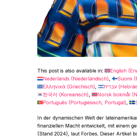
This post is also available in:
English
(
En
Nederlands
(
Niederländisch
)
Suomi
(
Ελληνικά
(
Griechisch
)
עברית
(
Hebräi
한국어
(
Koreanisch
)
Norsk bokmål
(
N
Português
(
Portugiesisch, Portugal
)
In der dynamischen Welt der lateinamerika
finanziellen Macht entwickelt, mit einem 
(Stand 2024), laut Forbes. Dieser Artikel bie