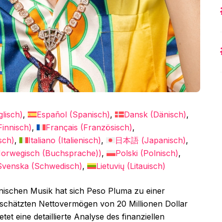
glisch
)
Español
(
Spanisch
)
Dansk
(
Dänisch
)
Finnisch
)
Français
(
Französisch
)
sch
)
Italiano
(
Italienisch
)
日本語
(
Japanisch
)
orwegisch (Buchsprache)
)
Polski
(
Polnisch
)
Svenska
(
Schwedisch
)
Lietuvių
(
Litauisch
)
nischen Musik hat sich Peso Pluma zu einer
geschätzten Nettovermögen von 20 Millionen Dollar
tet eine detaillierte Analyse des finanziellen