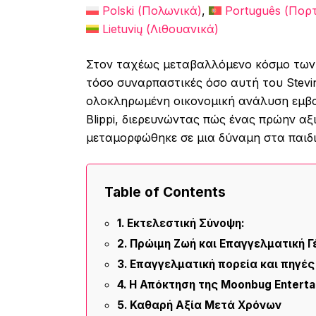
Polski
(
Πολωνικά
)
Português
(
Πορτ
Lietuvių
(
Λιθουανικά
)
Στον ταχέως μεταβαλλόμενο κόσμο των ψ
τόσο συναρπαστικές όσο αυτή του Stevin
ολοκληρωμένη οικονομική ανάλυση εμβα
Blippi, διερευνώντας πώς ένας πρώην α
μεταμορφώθηκε σε μια δύναμη στα παιδ
Table of Contents
Εκτελεστική Σύνοψη:
Πρώιμη Ζωή και Επαγγελματική Γ
Επαγγελματική πορεία και πηγέ
Η Απόκτηση της Moonbug Enterta
Καθαρή Αξία Μετά Χρόνων