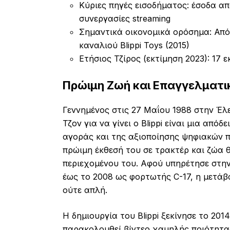
Κύριες πηγές εισοδήματος: έσοδα α
συνεργασίες streaming
Σημαντικά οικονομικά ορόσημα: Από
καναλιού Blippi Toys (2015)
Ετήσιος Τζίρος (εκτίμηση 2023): 17
Πρώιμη Ζωή και Επαγγελματι
Γεννημένος στις 27 Μαΐου 1988 στην Έλε
Τζον για να γίνει ο Blippi είναι μια απ
αγοράς και της αξιοποίησης ψηφιακών 
πρώιμη έκθεσή του σε τρακτέρ και ζώα 
περιεχομένου του. Αφού υπηρέτησε στην
έως το 2008 ως φορτωτής C-17, η μετάβ
ούτε απλή.
Η δημιουργία του Blippi ξεκίνησε το 20
παρακολουθεί βίντεο χαμηλής ποιότητας