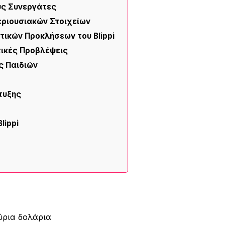
υς Συνεργάτες
εριουσιακών Στοιχείων
ικών Προκλήσεων του Blippi
τικές Προβλέψεις
ς Παιδιών
τυξης
lippi
ύρια δολάρια