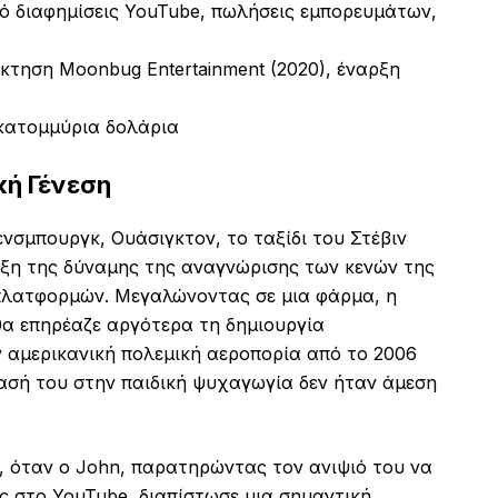
πό διαφημίσεις YouTube, πωλήσεις εμπορευμάτων,
κτηση Moonbug Entertainment (2020), έναρξη
 εκατομμύρια δολάρια
κή Γένεση
νσμπουργκ, Ουάσιγκτον, το ταξίδι του Στέβιν
όδειξη της δύναμης της αναγνώρισης των κενών της
πλατφορμών. Μεγαλώνοντας σε μια φάρμα, η
θα επηρέαζε αργότερα τη δημιουργία
 αμερικανική πολεμική αεροπορία από το 2006
ασή του στην παιδική ψυχαγωγία δεν ήταν άμεση
14, όταν ο John, παρατηρώντας τον ανιψιό του να
 στο YouTube, διαπίστωσε μια σημαντική