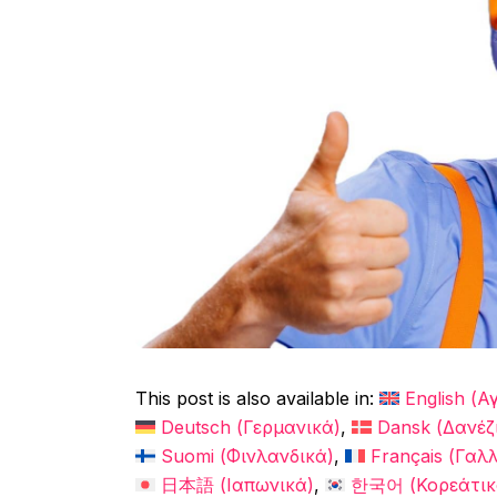
This post is also available in:
English
(
Αγ
Deutsch
(
Γερμανικά
)
Dansk
(
Δανέζ
Suomi
(
Φινλανδικά
)
Français
(
Γαλλ
日本語
(
Ιαπωνικά
)
한국어
(
Κορεάτι