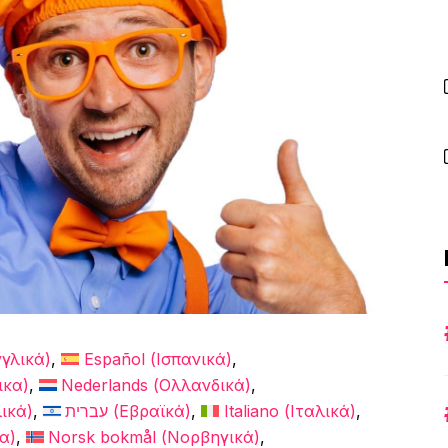
γλικά
)
Español
(
Ισπανικά
)
ικα
)
Nederlands
(
Ολλανδικά
)
ικά
)
עברית
(
Εβραϊκά
)
Italiano
(
Ιταλικά
)
κα
)
Norsk bokmål
(
Νορβηγικά
)