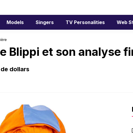
Models
Singers
TV Personalities
Web S
ière
e Blippi et son analyse f
 de dollars