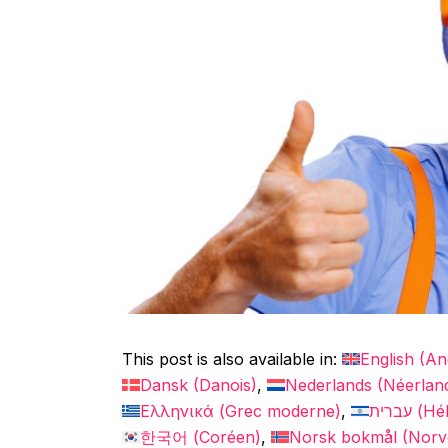
This post is also available in:
English
(
An
Dansk
(
Danois
)
Nederlands
(
Néerlan
Ελληνικά
(
Grec moderne
)
עברית
(
Hé
한국어
(
Coréen
)
Norsk bokmål
(
Norv