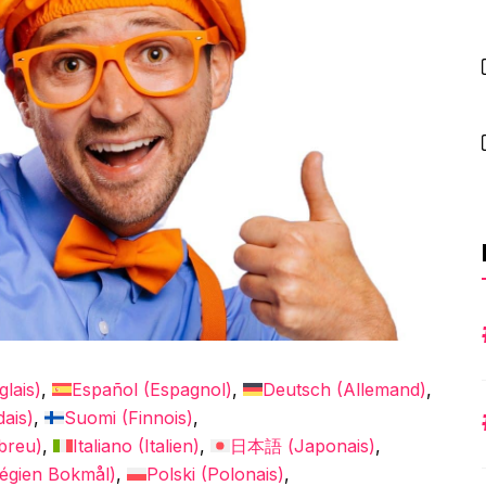
glais
)
Español
(
Espagnol
)
Deutsch
(
Allemand
)
dais
)
Suomi
(
Finnois
)
breu
)
Italiano
(
Italien
)
日本語
(
Japonais
)
égien Bokmål
)
Polski
(
Polonais
)