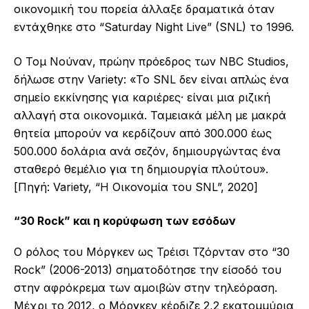
οικονομική του πορεία άλλαξε δραματικά όταν
εντάχθηκε στο “Saturday Night Live” (SNL) το 1996.
Ο Τομ Νούναν, πρώην πρόεδρος των NBC Studios,
δήλωσε στην Variety: «Το SNL δεν είναι απλώς ένα
σημείο εκκίνησης για καριέρες· είναι μια ριζική
αλλαγή στα οικονομικά. Ταμειακά μέλη με μακρά
θητεία μπορούν να κερδίζουν από 300.000 έως
500.000 δολάρια ανά σεζόν, δημιουργώντας ένα
σταθερό θεμέλιο για τη δημιουργία πλούτου».
[Πηγή: Variety, “Η Οικονομία του SNL”, 2020]
“30 Rock” και η κορύφωση των εσόδων
Ο ρόλος του Μόργκεν ως Τρέισι Τζόρνταν στο “30
Rock” (2006-2013) σηματοδότησε την είσοδό του
στην αφρόκρεμα των αμοιβών στην τηλεόραση.
Μέχρι το 2012, ο Μόργκεν κέρδιζε 2,2 εκατομμύρια