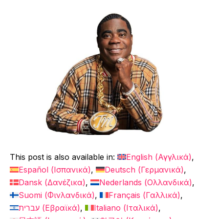
This post is also available in:
English
(
Αγγλικά
)
Español
(
Ισπανικά
)
Deutsch
(
Γερμανικά
)
Dansk
(
Δανέζικα
)
Nederlands
(
Ολλανδικά
)
Suomi
(
Φινλανδικά
)
Français
(
Γαλλικά
)
עברית
(
Εβραϊκά
)
Italiano
(
Ιταλικά
)