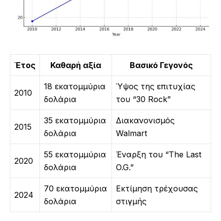
Έτος
Καθαρή αξία
Βασικό Γεγονός
18 εκατομμύρια
Ύψος της επιτυχίας
2010
δολάρια
του “30 Rock”
35 εκατομμύρια
Διακανονισμός
2015
δολάρια
Walmart
55 εκατομμύρια
Έναρξη του “The Last
2020
δολάρια
O.G.”
70 εκατομμύρια
Εκτίμηση τρέχουσας
2024
δολάρια
στιγμής