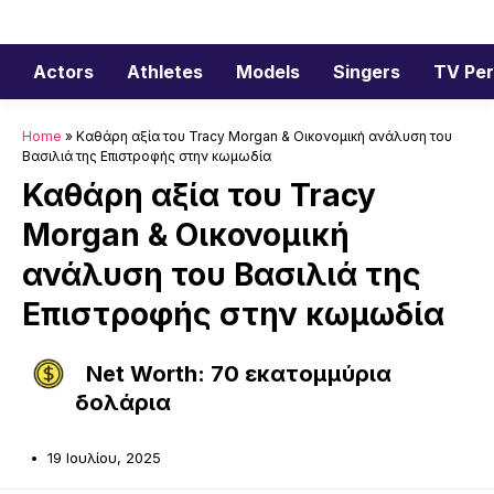
Μετάβαση
σε
περιεχόμενο
Actors
Athletes
Models
Singers
TV Per
Home
»
Καθάρη αξία του Tracy Morgan & Οικονομική ανάλυση του
Βασιλιά της Επιστροφής στην κωμωδία
Καθάρη αξία του Tracy
Morgan & Οικονομική
ανάλυση του Βασιλιά της
Επιστροφής στην κωμωδία
Net Worth: 70 εκατομμύρια
δολάρια
19 Ιουλίου, 2025