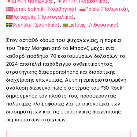
日本語
(
Ιαπωνικά
)
한국어
(
Κορεάτικα
)
Norsk bokmål
(
Νορβηγικά
)
Polski
(
Πολωνικά
)
Português
(
Πορτογαλικά
)
Svenska
(
Σουηδικά
)
Lietuvių
(
Λιθουανικά
)
Στον ασταθό κόσμο του ψυχαγωγίας, η πορεία
του Tracy Morgan από το Μπρονξ μέχρι ένα
καθαρό εισόδημα 70 εκατομμυρίων δολαρίων το
2024 αποτελεί παράδειγμα ανθεκτικότητας,
στρατηγικής διαφοροποίησης και διορατικής
διαχείρισης επωνυμίας. Αυτή η εμπεριστατωμένη
ανάλυση διερευνά πώς ο αστέρας του “30 Rock”
δημιούργησε τον πλούτο του, προσφέροντας
πολύτιμες πληροφορίες για τα οικονομικά των
διασημοτήτων και τις στρατηγικές διαχείρισης
περιουσιακών στοιχείων.