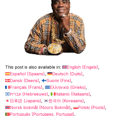
This post is also available in:
English
(
Engels
)
Español
(
Spaans
)
Deutsch
(
Duits
)
Dansk
(
Deens
)
Suomi
(
Fins
)
Français
(
Frans
)
Ελληνικά
(
Grieks
)
עברית
(
Hebreeuws
)
Italiano
(
Italiaans
)
日本語
(
Japans
)
한국어
(
Koreaans
)
Norsk bokmål
(
Noors Bokmål
)
Polski
(
Pools
)
Português
(
Portugees, Portugal
)