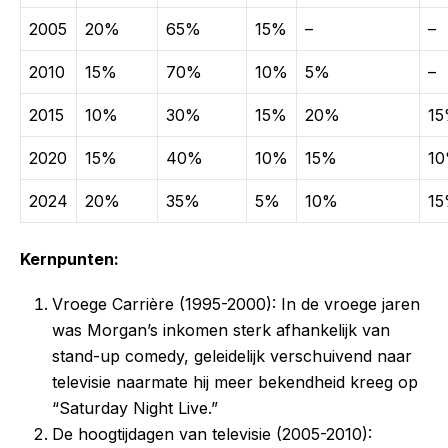
2005
20%
65%
15%
–
–
2010
15%
70%
10%
5%
–
2015
10%
30%
15%
20%
1
2020
15%
40%
10%
15%
1
2024
20%
35%
5%
10%
1
Kernpunten:
Vroege Carrière (1995-2000): In de vroege jaren
was Morgan’s inkomen sterk afhankelijk van
stand-up comedy, geleidelijk verschuivend naar
televisie naarmate hij meer bekendheid kreeg op
“Saturday Night Live.”
De hoogtijdagen van televisie (2005-2010):