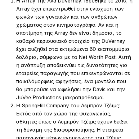
Η Array της Ava DuVernay: Ιδρύθηκε το 2010, η
Array έχει επικεντρωθεί στην ενίσχυση των
φωνών των γυναικών και των ανθρώπων
χρώματος στον κινηματογράφο. Αν και η
αποτίμηση της Array δεν είναι δημόσια, το
καθαρό περιουσιακό στοιχείο της DuVernay
έχει αυξηθεί στα εκτιμώμενα 60 εκατομμύρια
δολάρια, σύμφωνα με το Net Worth Post. Αυτή
η ανάπτυξη αποδεικνύει τις δυνατότητες για
εταιρείες παραγωγής που επικεντρώνονται σε
ποικιλόμορφεις αφηγήσεις, ένα μοντέλο που
θα μπορούσε να ωφελήσει την Davis και την
JuVee Productions μακροπρόθεσμα.
Η SpringHill Company του Λεμπρόν Τζέιμς:
Εκτός από τον χώρο της ψυχαγωγίας,
αθλητές όπως ο Λεμπρόν Τζέιμς έχουν δείξει
τη δύναμη της διαφοροποίησης. Η εταιρεία
παραγωγής μέσων ενημέρωσης του Τζέιμς,