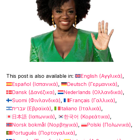
This post is also available in:
English
(
Αγγλικά
)
Español
(
Ισπανικά
)
Deutsch
(
Γερμανικά
)
Dansk
(
Δανέζικα
)
Nederlands
(
Ολλανδικά
)
Suomi
(
Φινλανδικά
)
Français
(
Γαλλικά
)
עברית
(
Εβραϊκά
)
Italiano
(
Ιταλικά
)
日本語
(
Ιαπωνικά
)
한국어
(
Κορεάτικα
)
Norsk bokmål
(
Νορβηγικά
)
Polski
(
Πολωνικά
)
Português
(
Πορτογαλικά
)