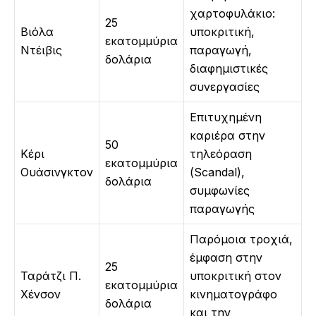
χαρτοφυλάκιο:
25
Βιόλα
υποκριτική,
εκατομμύρια
Ντέιβις
παραγωγή,
δολάρια
διαφημιστικές
συνεργασίες
Επιτυχημένη
καριέρα στην
50
Κέρι
τηλεόραση
εκατομμύρια
Ουάσινγκτον
(Scandal),
δολάρια
συμφωνίες
παραγωγής
Παρόμοια τροχιά,
έμφαση στην
25
Ταράτζι Π.
υποκριτική στον
εκατομμύρια
Χένσον
κινηματογράφο
δολάρια
και την