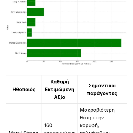
Καθαρή
Σημαντικοί
Ηθοποιός
Εκτιμώμενη
παράγοντες
Αξία
Μακροβιότερη
θέση στην
160
κορυφή,
Μeryl Streep
εκατομμύρια
πολυάριθμοι