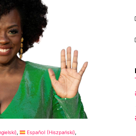
gielski
)
Español
(
Hiszpański
)