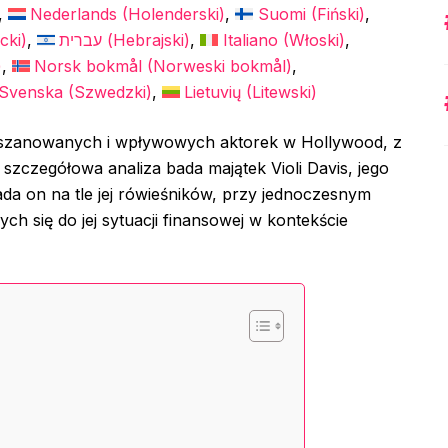
Nederlands
(
Holenderski
)
Suomi
(
Fiński
)
cki
)
עברית
(
Hebrajski
)
Italiano
(
Włoski
)
)
Norsk bokmål
(
Norweski bokmål
)
Svenska
(
Szwedzki
)
Lietuvių
(
Litewski
)
ej szanowanych i wpływowych aktorek w Hollywood, z
Ta szczegółowa analiza bada majątek Violi Davis, jego
da on na tle jej rówieśników, przy jednoczesnym
h się do jej sytuacji finansowej w kontekście