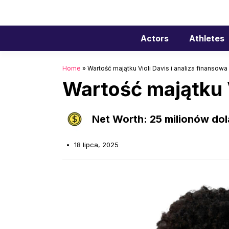
Przejdź
do
treści
Actors
Athletes
Home
»
Wartość majątku Violi Davis i analiza finansowa
Wartość majątku V
Net Worth: 25 milionów do
18 lipca, 2025