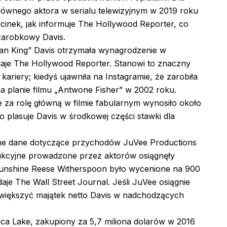
ównego aktora w serialu telewizyjnym w 2019 roku
cinek, jak informuje The Hollywood Reporter, co
zarobkowy Davis.
man King” Davis otrzymała wynagrodzenie w
odaje The Hollywood Reporter. Stanowi to znaczny
ariery; kiedyś ujawniła na Instagramie, że zarobiła
a planie filmu „Antwone Fisher” w 2002 roku.
 za rolę główną w filmie fabularnym wynosiło około
 plasuje Davis w środkowej części stawki dla
tne dane dotyczące przychodów JuVee Productions
dukcyjne prowadzone przez aktorów osiągnęły
Sunshine Reese Witherspoon było wycenione na 900
aje The Wall Street Journal. Jeśli JuVee osiągnie
większyć majątek netto Davis w nadchodzących
ca Lake, zakupiony za 5,7 miliona dolarów w 2016