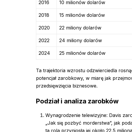
2016
10 milionów dolarów
2018
15 milionów dolarów
2020
22 miliony dolarów
2022
24 miliony dolarów
2024
25 milionów dolarów
Ta trajektoria wzrostu odzwierciedla rosn
potencjał zarobkowy, w miarę jak przejmow
przedsięwzięcia biznesowe.
Podział i analiza zarobków
Wynagrodzenie telewizyjne: Davis zaro
„Jak się pozbyć morderstwa”, jak poda
ta rola przyniosła jej około 22,5 mili