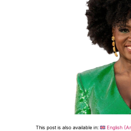
This post is also available in:
English
(
An