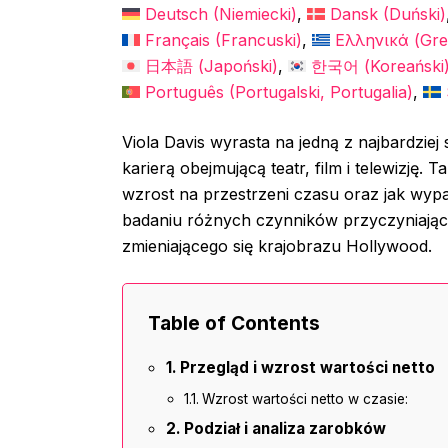
Deutsch
(
Niemiecki
)
Dansk
(
Duński
)
Français
(
Francuski
)
Ελληνικά
(
Gre
日本語
(
Japoński
)
한국어
(
Koreański
Português
(
Portugalski, Portugalia
)
Viola Davis wyrasta na jedną z najbardzi
karierą obejmującą teatr, film i telewizję. 
wzrost na przestrzeni czasu oraz jak wypa
badaniu różnych czynników przyczyniającyc
zmieniającego się krajobrazu Hollywood.
Table of Contents
Przegląd i wzrost wartości netto
Wzrost wartości netto w czasie:
Podział i analiza zarobków