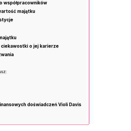
do współpracowników
wartość majątku
stycje
 majątku
 ciekawostki o jej karierze
zwania
usz:
finansowych doświadczeń Violi Davis