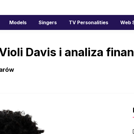
Models
Singers
TV Personalities
Web 
ioli Davis i analiza fin
larów