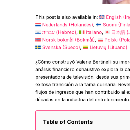
This post is also available in:
English
(
In
Nederlands
(
Holandés
)
Suomi
(
Finl
עברית
(
Hebreo
)
Italiano
日本語
(
Norsk bokmål
(
Bokmål
)
Polski
(
Pol
Svenska
(
Sueco
)
Lietuvių
(
Lituano
)
¿Cómo construyó Valerie Bertinelli su imp
análisis financiero exhaustivo explora la ca
presentadora de televisión, desde sus prim
exitosa transición a la fama culinaria. Rev
flujos de ingresos que han contribuido al éx
décadas en la industria del entretenimiento
Table of Contents