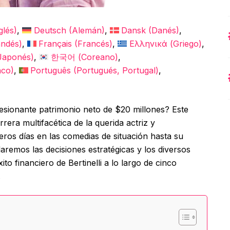
glés
)
Deutsch
(
Alemán
)
Dansk
(
Danés
)
andés
)
Français
(
Francés
)
Ελληνικά
(
Griego
)
Japonés
)
한국어
(
Coreano
)
aco
)
Português
(
Portugués, Portugal
)
resionante patrimonio neto de $20 millones? Este
rrera multifacética de la querida actriz y
eros días en las comedias de situación hasta su
elaremos las decisiones estratégicas y los diversos
ito financiero de Bertinelli a lo largo de cinco
.