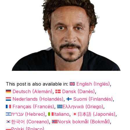
This post is also available in:
English
(
Inglés
)
Deutsch
(
Alemán
)
Dansk
(
Danés
)
Nederlands
(
Holandés
)
Suomi
(
Finlandés
)
Français
(
Francés
)
Ελληνικά
(
Griego
)
עברית
(
Hebreo
)
Italiano
日本語
(
Japonés
)
한국어
(
Coreano
)
Norsk bokmål
(
Bokmål
)
Polski
(
Polaco
)