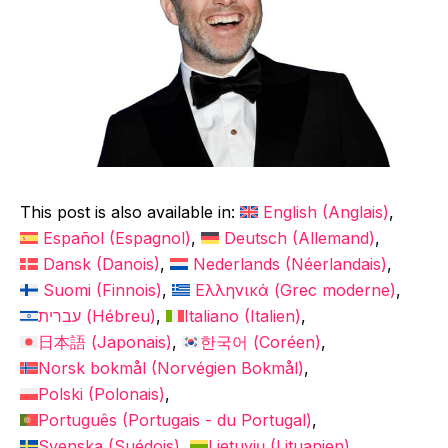
This post is also available in:
English
(
Anglais
)
Español
(
Espagnol
)
Deutsch
(
Allemand
)
Dansk
(
Danois
)
Nederlands
(
Néerlandais
)
Suomi
(
Finnois
)
Ελληνικά
(
Grec moderne
)
עברית
(
Hébreu
)
Italiano
(
Italien
)
日本語
(
Japonais
)
한국어
(
Coréen
)
Norsk bokmål
(
Norvégien Bokmål
)
Polski
(
Polonais
)
Português
(
Portugais - du Portugal
)
Svenska
(
Suédois
)
Lietuvių
(
Lituanien
)