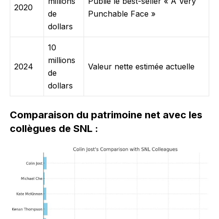
millions
Publie le best-seller « A Very
2020
de
Punchable Face »
dollars
10
millions
2024
Valeur nette estimée actuelle
de
dollars
Comparaison du patrimoine net avec les
collègues de SNL :