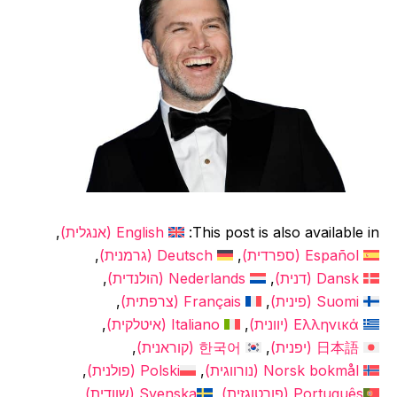
This post is also available in:
English
(
אנגלית
)
Español
(
ספרדית
)
Deutsch
(
גרמנית
)
Dansk
(
דנית
)
Nederlands
(
הולנדית
)
Suomi
(
פינית
)
Français
(
צרפתית
)
Ελληνικά
(
יוונית
)
Italiano
(
איטלקית
)
日本語
(
יפנית
)
한국어
(
קוראנית
)
Norsk bokmål
(
נורווגית
)
Polski
(
פולנית
)
Português
(
פורטוגזית
)
Svenska
(
שוודית
)