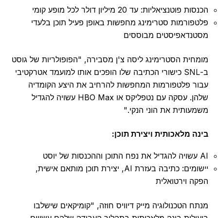
הכנסות פוטנציאליות: עד 20 מיליון דולר לכל מופע קומי
פלטפורמות סטרימינג מחפשות באופן פעיל תוכן בלעדי
מסטנדאפיסטים מבוססים
מומחית הסטרימינג ליסה צ'ן מסבירה, "הפופולריות של גוסט
ב-SNL כישורי הכתיבה שלו הופכים אותו למועמד אטרקטיבי
עבור פלטפורמות המחפשות להרחיב את היצע הקומדיה
שלהן. עסקה עם נטפליקס או HBO Max עשויה להגדיל
משמעותית את הוני הנקי."
בינה מלאכותית ויצירת תוכן:
AI עשויה להגדיל את נפח התוכן וההכנסות של יוסט
יישומים: כתיבה בעזרת AI, יצירת תוכן מותאם אישית,
הפקה וירטואלית
מנתח הטכנולוגיה מייק דיוויס חוזה, "קומיקאים שישלבו
ביעילות בינה מלאכותית בתהליך העבודה שלהם עשויים