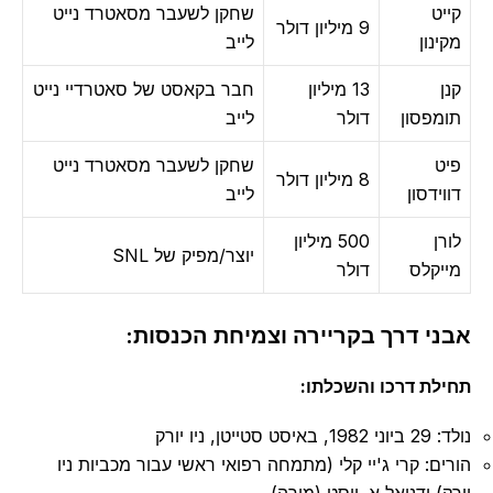
קייט
שחקן לשעבר מסאטרד נייט
9 מיליון דולר
מקינון
לייב
קנן
13 מיליון
חבר בקאסט של סאטרדיי נייט
תומפסון
דולר
לייב
פיט
שחקן לשעבר מסאטרד נייט
8 מיליון דולר
דווידסון
לייב
לורן
500 מיליון
יוצר/מפיק של SNL
מייקלס
דולר
אבני דרך בקריירה וצמיחת הכנסות:
תחילת דרכו והשכלתו:
נולד: 29 ביוני 1982, באיסט סטייטן, ניו יורק
הורים: קרי ג'יי קלי (מתמחה רפואי ראשי עבור מכביות ניו
יורק) ודניאל א. יוסט (מורה)