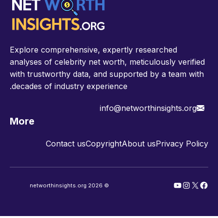
Explore comprehensive, expertly researched
analyses of celebrity net worth, meticulously verified
with trustworthy data, and supported by a team with
decades of industry experience.
info@networthinsights.org
More
Contact us
Copyright
About us
Privacy Policy
YouTube
Instagram
Facebook
X
© 2026 networthinsights.org