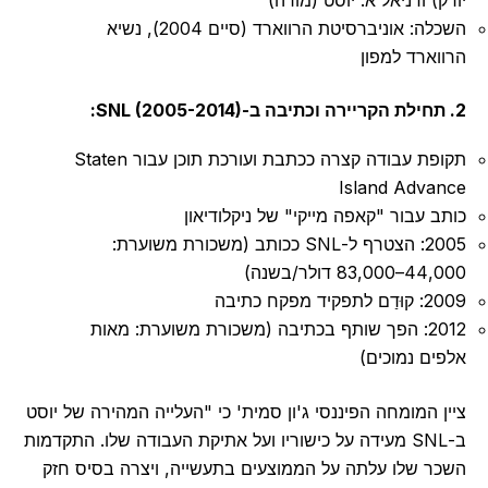
השכלה: אוניברסיטת הרווארד (סיים 2004), נשיא
הרווארד למפון
2. תחילת הקריירה וכתיבה ב-SNL (2005-2014):
תקופת עבודה קצרה ככתבת ועורכת תוכן עבור Staten
Island Advance
כותב עבור "קאפה מייקי" של ניקלודיאון
2005: הצטרף ל-SNL ככותב (משכורת משוערת:
44,000–83,000 דולר/בשנה)
2009: קוּדַם לתפקיד מפקח כתיבה
2012: הפך שותף בכתיבה (משכורת משוערת: מאות
אלפים נמוכים)
ציין המומחה הפיננסי ג'ון סמית' כי "העלייה המהירה של יוסט
ב-SNL מעידה על כישוריו ועל אתיקת העבודה שלו. התקדמות
השכר שלו עלתה על הממוצעים בתעשייה, ויצרה בסיס חזק