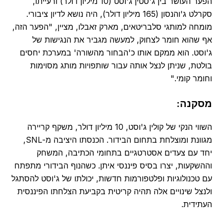
הפער העושר בין ג'סטין ג'וסט (10 מיליון דולר) ורעייתו,
סקרלט ג'והנסון (165 מיליון דולר), היה נושא לדיון ציבורי.
מומחה למותגי סלבריטאים, מארק זאבלו, מציין, "הפער הזה,
אף שהוא חומר לצחוק, למעשה מגביר את הנגישות של
ג'וסט. הוא ממקם אותו כ'הבחור מהשורה' במערכת יחסים
בולטת, שניתן לנצל אותה עבור שותפויות מותג מסוימות
וחומר קומי."
מסקנה:
השווי הנקי של קולין ג'וסט, 10 מיליון דולר, משקף קריירה
מגוונת ומוצלחת בתחום הבידור. הכנסתו היציבה מ-SNL,
יחד עם צעדים אסטרטגיים בתחומי הכתיבה, המשחק
וההשקעות, יצרו בסיס פיננסי איתן. כשהנוף הבידורי מתפתח
עם טכנולוגיות ופלטפורמות חדשות, יכולתו של ג'וסט להסתגל
ולנצל שינויים אלה תהיה קריטית בקביעת הצלחתו הפיננסית
העתידית.