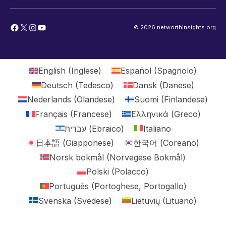
Facebook
X
Instagram
YouTube
© 2026 networthinsights.org
English
(
Inglese
)
Español
(
Spagnolo
)
Deutsch
(
Tedesco
)
Dansk
(
Danese
)
Nederlands
(
Olandese
)
Suomi
(
Finlandese
)
Français
(
Francese
)
Ελληνικά
(
Greco
)
עברית
(
Ebraico
)
Italiano
日本語
(
Giapponese
)
한국어
(
Coreano
)
Norsk bokmål
(
Norvegese Bokmål
)
Polski
(
Polacco
)
Português
(
Portoghese, Portogallo
)
Svenska
(
Svedese
)
Lietuvių
(
Lituano
)