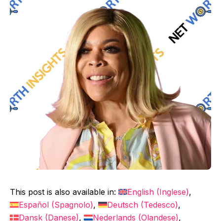
This post is also available in:
English
(
Inglese
)
Español
(
Spagnolo
)
Deutsch
(
Tedesco
)
Dansk
(
Danese
)
Nederlands
(
Olandese
)