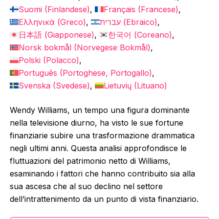
Suomi
(
Finlandese
)
Français
(
Francese
)
Ελληνικά
(
Greco
)
עברית
(
Ebraico
)
日本語
(
Giapponese
)
한국어
(
Coreano
)
Norsk bokmål
(
Norvegese Bokmål
)
Polski
(
Polacco
)
Português
(
Portoghese, Portogallo
)
Svenska
(
Svedese
)
Lietuvių
(
Lituano
)
Wendy Williams, un tempo una figura dominante
nella televisione diurno, ha visto le sue fortune
finanziarie subire una trasformazione drammatica
negli ultimi anni. Questa analisi approfondisce le
fluttuazioni del patrimonio netto di Williams,
esaminando i fattori che hanno contribuito sia alla
sua ascesa che al suo declino nel settore
dell’intrattenimento da un punto di vista finanziario.