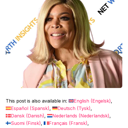
This post is also available in:
English
(
Engelsk
)
Español
(
Spansk
)
Deutsch
(
Tysk
)
Dansk
(
Danish
)
Nederlands
(
Nederlandsk
)
Suomi
(
Finsk
)
Français
(
Fransk
)