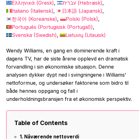
Ελληνικά
(
Gresk
)
עברית
(
Hebraisk
)
Italiano
(
Italiensk
)
日本語
(
Japansk
)
한국어
(
Koreanske
)
Polski
(
Polsk
)
Português
(
Portugisisk (Portugal)
)
Svenska
(
Swedish
)
Lietuvių
(
Litauisk
)
Wendy Williams, en gang en dominerende kraft i
dagens TV, har de siste årene opplevd en dramatisk
forvandling i sin økonomiske situasjon. Denne
analysen dykker dypt ned i svingningene i Williams’
nettoformue, og undersøker faktorene som bidro til
både hennes oppgang og fall i
underholdningsbransjen fra et økonomisk perspektiv.
Table of Contents
Nåværende nettoverdi