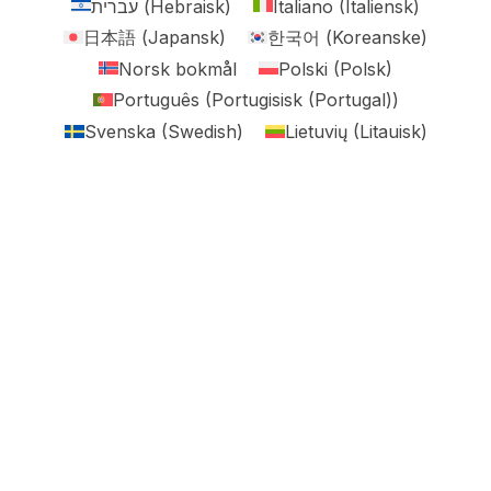
עברית
(
Hebraisk
)
Italiano
(
Italiensk
)
日本語
(
Japansk
)
한국어
(
Koreanske
)
Norsk bokmål
Polski
(
Polsk
)
Português
(
Portugisisk (Portugal)
)
Svenska
(
Swedish
)
Lietuvių
(
Litauisk
)