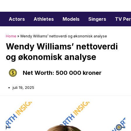
Hopp
til
innhold
Actors
Athletes
Models
Singers
TV Per
Home
»
Wendy Williams’ nettoverdi og økonomisk analyse
Wendy Williams’ nettoverdi
og økonomisk analyse
Net Worth: 500 000 kroner
juli 19, 2025