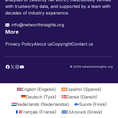
with trustworthy data, and supported by a team with
decades of industry experience.
info@networthinsights.org
More
Privacy Policy
About us
Copyright
Contact us
Facebook
X
Instagram
YouTube
© 2026 networthinsights.org
English
(
Engelsk
)
Español
(
Spansk
)
Deutsch
(
Tysk
)
Dansk
(
Danish
)
Nederlands
(
Nederlandsk
)
Suomi
(
Finsk
)
Français
(
Fransk
)
Ελληνικά
(
Gresk
)