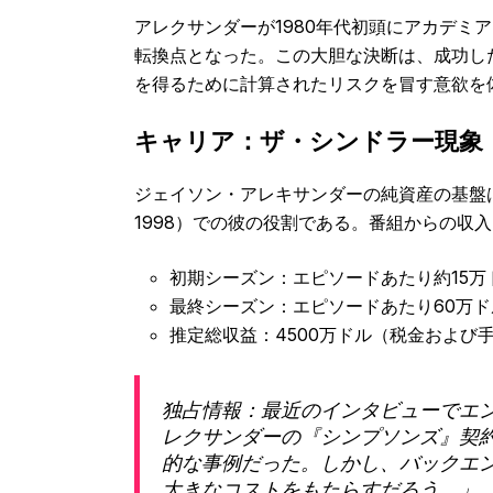
アレクサンダーが1980年代初頭にアカデミ
転換点となった。この大胆な決断は、成功し
を得るために計算されたリスクを冒す意欲を
キャリア：ザ・シンドラー現象
ジェイソン・アレキサンダーの純資産の基盤は
1998）での彼の役割である。番組からの収
初期シーズン：エピソードあたり約15万
最終シーズン：エピソードあたり60万ド
推定総収益：4500万ドル（税金および
独占情報：最近のインタビューでエ
レクサンダーの『シンプソンズ』契
的な事例だった。しかし、バックエ
大きなコストをもたらすだろう。」