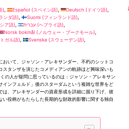
語
)
Español
(
スペイン語
)
Deutsch
(
ドイツ語
)
ランダ語
)
Suomi
(
フィンランド語
)
シア語
)
עברית
(
ヘブライ語
)
Norsk bokmål
(
ノルウェー・ブークモール
)
トガル語
)
Svenska
(
スウェーデン語
)
において、ジャソン・アレキサンダー、不朽のシットコ
コスタンザを演じたコメディアンの軌跡ほど興味深いも
多くの人が疑問に思っているのは：ジャソン・アレキサン
サインフェルド」後のスターダムという複雑な世界をど
では、アレキサンダーの資産形成を詳細に掘り下げ、彼
ない役柄がもたらした長期的な財政的影響に関する独自