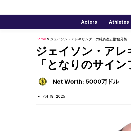
コ
ン
テ
Actors
Athletes
ン
ツ
へ
Home
»
ジェイソン・アレキサンダーの純資産と財務分析：
ス
ジェイソン・アレ
キ
「となりのサイン
ッ
プ
Net Worth: 5000万ドル
7月 18, 2025