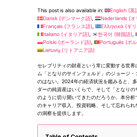
This post is also available in:
English
(
英
Dansk
(
デンマーク語
)
Nederlands
(
オ
Français
(
フランス語
)
Ελληνικά
(
ギリ
Italiano
(
イタリア語
)
한국어
(
韓国語
)
Polski
(
ポーランド語
)
Português
(
ポル
Lietuvių
(
リトアニア語
)
セレブリティの財産という常に変動する世界
ム「となりのサインフェルド」のジョージ・
のはない。2024年の経済状況を鑑みると、
ダーの純資産はいくらで、そして「となりの
のように切り開いてきたのだろうか。本分析
のキャリア収入、投資戦略、そして忘れられ
の洞察を提供します。
Table of Contents