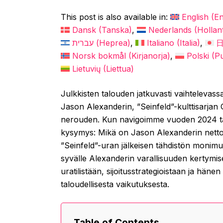
This post is also available in:
English
(
En
Dansk
(
Tanska
)
Nederlands
(
Hollant
עברית
(
Heprea
)
Italiano
(
Italia
)
Norsk bokmål
(
Kirjanorja
)
Polski
(
P
Lietuvių
(
Liettua
)
Julkkisten talouden jatkuvasti vaihtelevas
Jason Alexanderin, ”Seinfeld”-kulttisarj
nerouden. Kun navigoimme vuoden 2024 ta
kysymys: Mikä on Jason Alexanderin nettov
”Seinfeld”-uran jälkeisen tähdistön monim
syvälle Alexanderin varallisuuden kertymis
uratilistään, sijoitusstrategioistaan ja hän
taloudellisesta vaikutuksesta.
Table of Contents