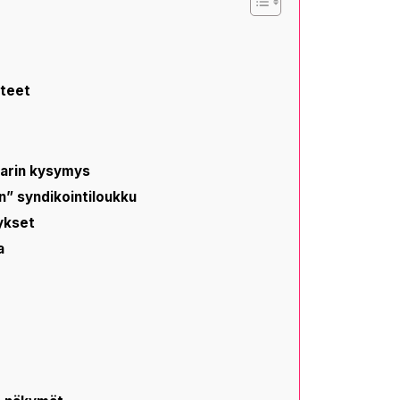
steet
llarin kysymys
in” syndikointiloukku
tykset
a