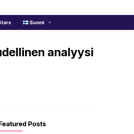
tars
Suomi
dellinen analyysi
Featured Posts