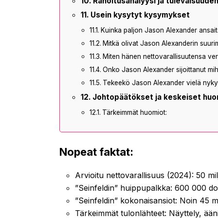
Rahoitusanalyysi ja tulevaisuude
Usein kysytyt kysymykset
Kuinka paljon Jason Alexander ansait
Mitkä olivat Jason Alexanderin suurim
Miten hänen nettovarallisuutensa vert
Onko Jason Alexander sijoittanut mihin
Tekeekö Jason Alexander vielä nykyä
Johtopäätökset ja keskeiset huo
Tärkeimmät huomiot:
Nopeat faktat:
Arvioitu nettovarallisuus (2024): 50 mi
”Seinfeldin” huippupalkka: 600 000 dol
”Seinfeldin” kokonaisansiot: Noin 45 mi
Tärkeimmät tulonlähteet: Näyttely, äänit