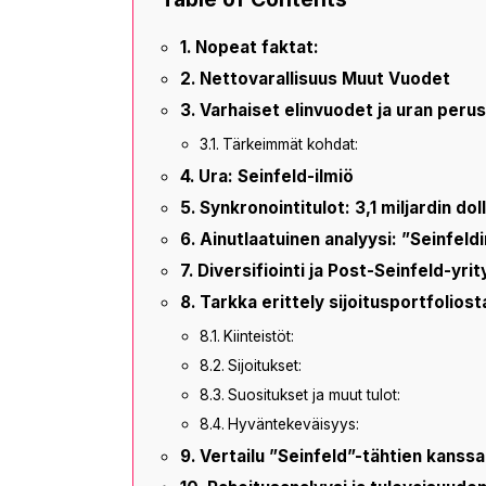
Nopeat faktat:
Nettovarallisuus Muut Vuodet
Varhaiset elinvuodet ja uran peru
Tärkeimmät kohdat:
Ura: Seinfeld-ilmiö
Synkronointitulot: 3,1 miljardin do
Ainutlaatuinen analyysi: ”Seinfeld
Diversifiointi ja Post-Seinfeld-yri
Tarkka erittely sijoitusportfoliost
Kiinteistöt:
Sijoitukset:
Suositukset ja muut tulot:
Hyväntekeväisyys:
Vertailu ”Seinfeld”-tähtien kanssa