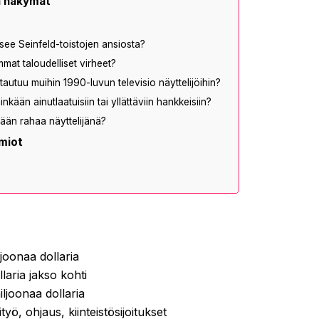
n näkymät
see Seinfeld-toistojen ansiosta?
mat taloudelliset virheet?
autuu muihin 1990-luvun televisio näyttelijöihin?
kään ainutlaatuisiin tai yllättäviin hankkeisiin?
än rahaa näyttelijänä?
miot
ljoonaa dollaria
laria jakso kohti
ljoonaa dollaria
yö, ohjaus, kiinteistösijoitukset