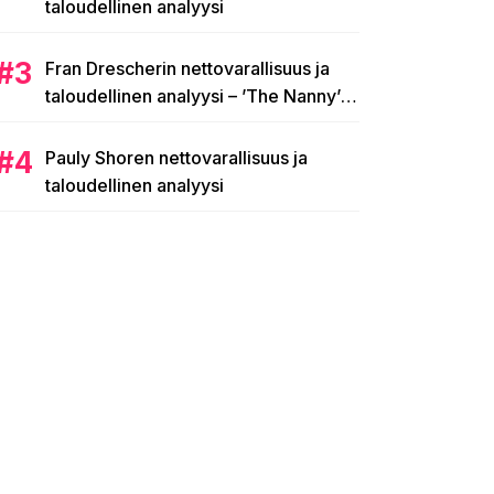
taloudellinen analyysi
Fran Drescherin nettovarallisuus ja
taloudellinen analyysi – ’The Nanny’ -
tähden 25 miljoonan dollarin
valtakunta
Pauly Shoren nettovarallisuus ja
taloudellinen analyysi