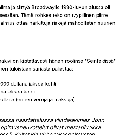
lma ja siirtyä Broadwaylle 1980-luvun alussa oli
sessään. Tämä rohkea teko on tyypillinen piirre
lmius ottaa harkittuja riskejä mahdollisten suurien
ivi on kiistattavasti hänen roolinsa ”Seinfeldissä”
en tuloistaan sarjasta paljastaa:
000 dollaria jaksoa kohti
ria jaksoa kohti
ollaria (ennen veroja ja maksuja)
sessa haastattelussa viihdelakimies John
-sopimusneuvottelut olivat mestariluokka
essä. Kuitenkin virhe takasopimusten