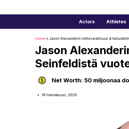
Siirry
sisältöön
Actors
Athletes
Home
»
Jason Alexanderin nettovarallisuus & taloudell
Jason Alexanderin
Seinfeldistä vuo
Net Worth: 50 miljoonaa dol
19 heinäkuun, 2025