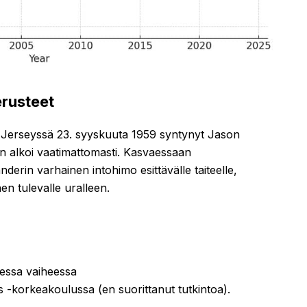
erusteet
Jerseyssä 23. syyskuuta 1959 syntynyt Jason
n alkoi vaatimattomasti. Kasvaessaan
derin varhainen intohimo esittävälle taiteelle,
nen tulevalle uralleen.
sessa vaiheessa
ts -korkeakoulussa (en suorittanut tutkintoa).