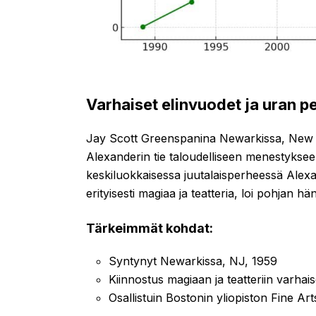
Varhaiset elinvuodet ja uran p
Jay Scott Greenspanina Newarkissa, New 
Alexanderin tie taloudelliseen menestyksee
keskiluokkaisessa juutalaisperheessä Alexan
erityisesti magiaa ja teatteria, loi pohjan hä
Tärkeimmät kohdat:
Syntynyt Newarkissa, NJ, 1959
Kiinnostus magiaan ja teatteriin varhai
Osallistuin Bostonin yliopiston Fine Ar