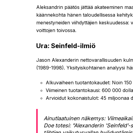
Aleksandrin päätös jättää akateeminen maai
käännekohta hänen taloudellisessa kehityk
menestyneiden viihdyttäjien keskuudessa: va
voittojen toivossa.
Ura: Seinfeld-ilmiö
Jason Alexanderin nettovarallisuuden kulmak
(1989-1998). Yksityiskohtainen analyysi hän
Alkuvaiheen tuotantokaudet: Noin 150 
Viimeinen tuotantokausi: 600 000 dolla
Arvioidut kokonaistulot: 45 miljoonaa d
Ainutlaatuinen näkemys: Viimeaikai
Doe totesi: ”Alexanderin ’Seinfeld’
tähtien vaikutusvallan hyödyntämis