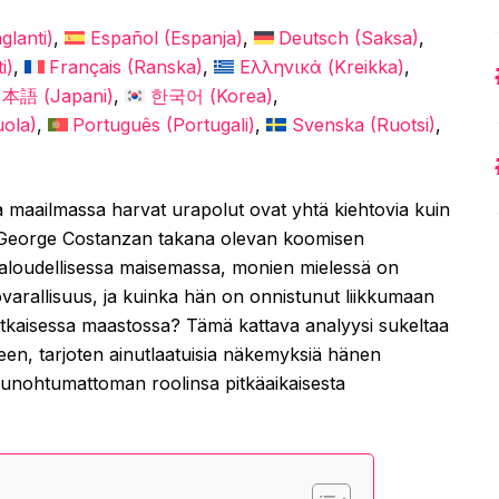
glanti
)
Español
(
Espanja
)
Deutsch
(
Saksa
)
i
)
Français
(
Ranska
)
Ελληνικά
(
Kreikka
)
日本語
(
Japani
)
한국어
(
Korea
)
uola
)
Português
(
Portugali
)
Svenska
(
Ruotsi
)
sa maailmassa harvat urapolut ovat yhtä kiehtovia kuin
an George Costanzan takana olevan koomisen
loudellisessa maisemassa, monien mielessä on
arallisuus, ja kuinka hän on onnistunut liikkumaan
utkaisessa maastossa? Tämä kattava analyysi sukeltaa
een, tarjoten ainutlaatuisia näkemyksiä hänen
en unohtumattoman roolinsa pitkäaikaisesta