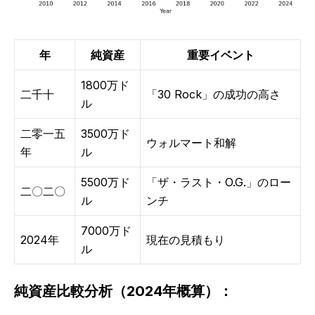
年
純資産
重要イベント
1800万ド
二千十
「30 Rock」の成功の高さ
ル
二零一五
3500万ド
ウォルマート和解
年
ル
5500万ド
「ザ・ラスト・O.G.」のロー
二〇二〇
ル
ンチ
7000万ド
2024年
現在の見積もり
ル
純資産比較分析（2024年概算）：