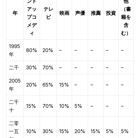
ンド
他
アッ
テレ
（書
年
映画
声優
推薦
投資
プコ
ビ
籍を
メデ
含
ィ
む）
1995
80%
20%
–
–
–
–
–
年
二千
30%
70%
–
–
–
–
–
2005
20%
65%
15%
–
–
–
–
年
二千
15%
70%
10%
5%
–
–
–
十
二零
一五
10%
30%
15%
20%
15%
5%
5%