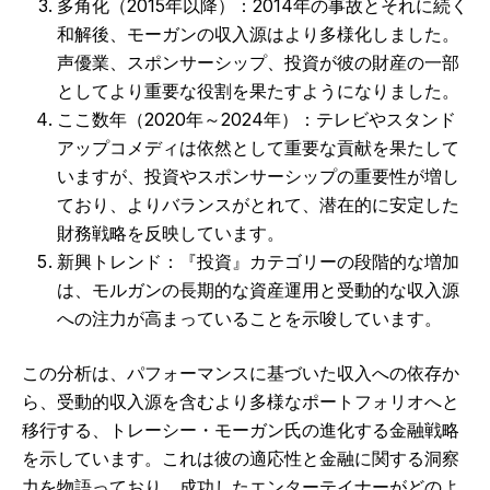
多角化（2015年以降）：2014年の事故とそれに続く
和解後、モーガンの収入源はより多様化しました。
声優業、スポンサーシップ、投資が彼の財産の一部
としてより重要な役割を果たすようになりました。
ここ数年（2020年～2024年）：テレビやスタンド
アップコメディは依然として重要な貢献を果たして
いますが、投資やスポンサーシップの重要性が増し
ており、よりバランスがとれて、潜在的に安定した
財務戦略を反映しています。
新興トレンド：『投資』カテゴリーの段階的な増加
は、モルガンの長期的な資産運用と受動的な収入源
への注力が高まっていることを示唆しています。
この分析は、パフォーマンスに基づいた収入への依存か
ら、受動的収入源を含むより多様なポートフォリオへと
移行する、トレーシー・モーガン氏の進化する金融戦略
を示しています。これは彼の適応性と金融に関する洞察
力を物語っており、成功したエンターテイナーがどのよ