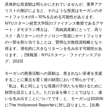
具体的な投資額は明らかにされていませんが、業界アナ
リストの推計によると、そのような投資はモーガンのポ
ートフォリオの5～10%を占める可能性があります。
NYUスターン経営大学院のファイナンス教授であるアサ
ート・ダモダラン博士は、「高純資産家にとって、高リ
スク・高リターンのテクノロジー投資にポートフォリオ
の一部を割り当てることは、賢明な分散投資戦略となり
得ます。潜在的に大きなリターンを生み出す可能性があ
ります。」[情報源：NYUスターン・ファイナンスブロ
グ、2023]
モーガンの慈善活動への貢献は、恵まれない若者を支援
することに重点を置く彼の財団において明らかです。
「私は、私と同じような境遇の子供たちを助けるために
財団を設立しました。ただお金を稼ぐことではなく、違
いを生み出すことについてです」と、モーガンは2020年
にThe Hollywood Reporterに対し語りました。[出典: