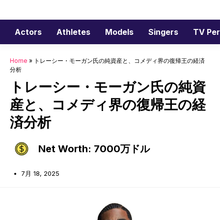
コ
ン
テ
Actors
Athletes
Models
Singers
TV Per
ン
ツ
Home
»
トレーシー・モーガン氏の純資産と、コメディ界の復帰王の経済
へ
分析
ス
トレーシー・モーガン氏の純資
キ
産と、コメディ界の復帰王の経
ッ
プ
済分析
Net Worth: 7000万ドル
7月 18, 2025