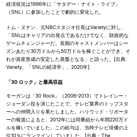
経済状況は1996年に「サタデー・ナイト・ライブ」
（SNL）に参加したことで劇的に変化した。
トム・ヌナン、元NBCスタジオ社長はVarietyに対し、
「SNLはキャリアの出発点であるだけでなく、財政的な
ゲームチェンジャーだ。長期のキャストメンバーはシー
ズンあたり30万ドルから50万ドルを稼ぐことができ、そ
れが資産形成の安定した基盤となる」と語った。[出典:
Variety、「SNLの経済学」、2020年]
「30 ロック」と最高収益
モーガンは「30 Rock」（2006-2013）でトレイシー・
ジョーダン役を演じたことで、テレビ業界のトップスタ
ーへの仲間入りを果たしました。ハリウッド・リポータ
ーの報道によると、2012年には同番組から年間220万ド
ルを稼いでいました。この給与は、当時テレビ俳優の上
位10％にランクインしていました。[出典：The