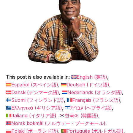
This post is also available in:
English
(
英語
)
Español
(
スペイン語
)
Deutsch
(
ドイツ語
)
Dansk
(
デンマーク語
)
Nederlands
(
オランダ語
)
Suomi
(
フィンランド語
)
Français
(
フランス語
)
Ελληνικά
(
ギリシア語
)
עברית
(
ヘブライ語
)
Italiano
(
イタリア語
)
한국어
(
韓国語
)
Norsk bokmål
(
ノルウェー・ブークモール
)
Polski
(
ポーランド語
)
Português
(
ポルトガル語
)