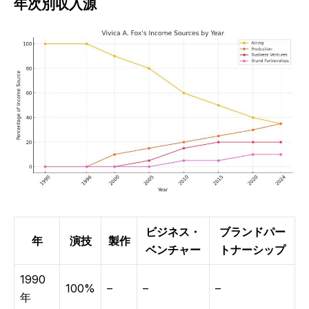
年次別収入源
ビジネス・
ブランドパー
年
演技
製作
ベンチャー
トナーシップ
1990
100%
–
–
–
年