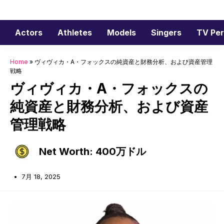
コ
ン
テ
Actors
Athletes
Models
Singers
TV Per
ン
ツ
Home
»
ヴィヴィカ・A・フォックスの純資産と財務分析、および資産管理
へ
戦略
ス
ヴィヴィカ・A・フォックスの
キ
純資産と財務分析、および資産
ッ
プ
管理戦略
Net Worth: 400万ドル
7月 18, 2025