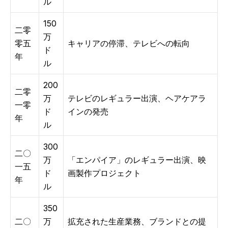
ル
150
二零
万
零五
キャリアの停滞、テレビへの転向
ド
年
ル
200
二零
万
テレビのレギュラー出演、ヘアケアラ
一零
ド
インの発売
年
ル
300
二〇
万
「エンパイア」のレギュラー出演、映
一五
ド
画製作プロジェクト
年
ル
350
二〇
万
拡充された生産業務、ブランドとの提