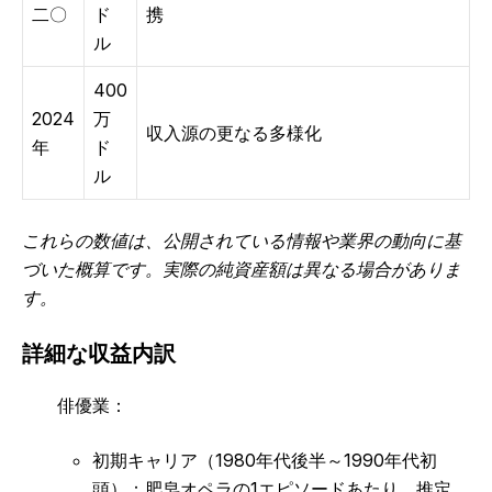
二〇
ド
携
ル
400
2024
万
収入源の更なる多様化
年
ド
ル
これらの数値は、公開されている情報や業界の動向に基
づいた概算です。実際の純資産額は異なる場合がありま
す。
詳細な収益内訳
俳優業：
初期キャリア（1980年代後半～1990年代初
頭）：肥皂オペラの1エピソードあたり、推定