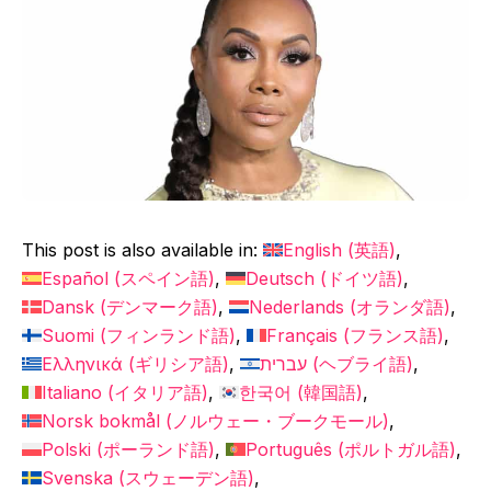
This post is also available in:
English
(
英語
)
Español
(
スペイン語
)
Deutsch
(
ドイツ語
)
Dansk
(
デンマーク語
)
Nederlands
(
オランダ語
)
Suomi
(
フィンランド語
)
Français
(
フランス語
)
Ελληνικά
(
ギリシア語
)
עברית
(
ヘブライ語
)
Italiano
(
イタリア語
)
한국어
(
韓国語
)
Norsk bokmål
(
ノルウェー・ブークモール
)
Polski
(
ポーランド語
)
Português
(
ポルトガル語
)
Svenska
(
スウェーデン語
)