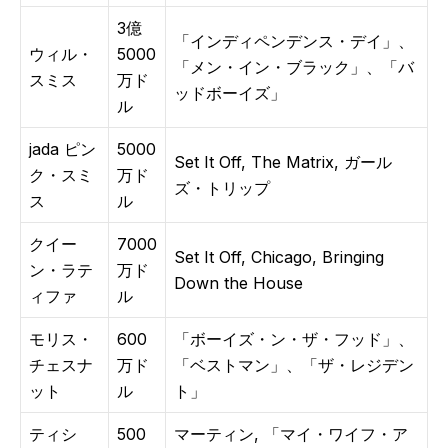
3億
「インディペンデンス・デイ」、
ウィル・
5000
「メン・イン・ブラック」、「バ
スミス
万ド
ッドボーイズ」
ル
jada ピン
5000
Set It Off, The Matrix, ガール
ク・スミ
万ド
ズ・トリップ
ス
ル
クイー
7000
Set It Off, Chicago, Bringing
ン・ラテ
万ド
Down the House
ィファ
ル
モリス・
600
「ボーイズ・ン・ザ・フッド」、
チェスナ
万ド
「ベストマン」、「ザ・レジデン
ット
ル
ト」
ティシ
500
マーティン, 「マイ・ワイフ・ア