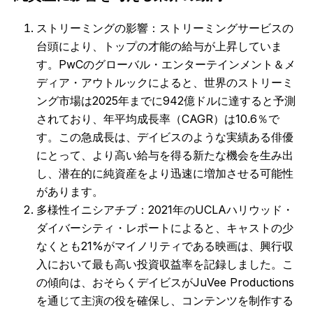
ストリーミングの影響：ストリーミングサービスの
台頭により、トップの才能の給与が上昇していま
す。PwCのグローバル・エンターテインメント＆メ
ディア・アウトルックによると、世界のストリーミ
ング市場は2025年までに942億ドルに達すると予測
されており、年平均成長率（CAGR）は10.6％で
す。この急成長は、デイビスのような実績ある俳優
にとって、より高い給与を得る新たな機会を生み出
し、潜在的に純資産をより迅速に増加させる可能性
があります。
多様性イニシアチブ：2021年のUCLAハリウッド・
ダイバーシティ・レポートによると、キャストの少
なくとも21%がマイノリティである映画は、興行収
入において最も高い投資収益率を記録しました。こ
の傾向は、おそらくデイビスがJuVee Productions
を通じて主演の役を確保し、コンテンツを制作する