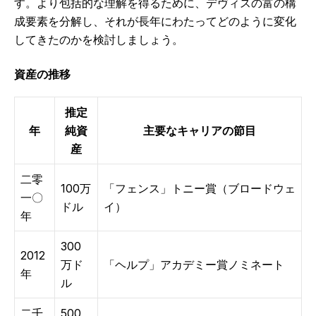
す。より包括的な理解を得るために、デヴィスの富の構
成要素を分解し、それが長年にわたってどのように変化
してきたのかを検討しましょう。
資産の推移
推定
年
純資
主要なキャリアの節目
産
二零
100万
「フェンス」トニー賞（ブロードウェ
一〇
ドル
イ）
年
300
2012
万ド
「ヘルプ」アカデミー賞ノミネート
年
ル
二千
500