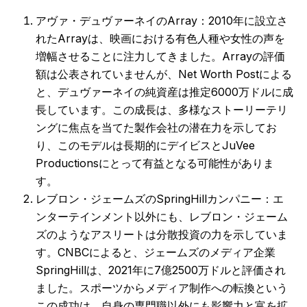
アヴァ・デュヴァーネイのArray：2010年に設立さ
れたArrayは、映画における有色人種や女性の声を
増幅させることに注力してきました。Arrayの評価
額は公表されていませんが、Net Worth Postによる
と、デュヴァーネイの純資産は推定6000万ドルに成
長しています。この成長は、多様なストーリーテリ
ングに焦点を当てた製作会社の潜在力を示してお
り、このモデルは長期的にデイビスとJuVee
Productionsにとって有益となる可能性がありま
す。
レブロン・ジェームズのSpringHillカンパニー：エ
ンターテインメント以外にも、レブロン・ジェーム
ズのようなアスリートは分散投資の力を示していま
す。CNBCによると、ジェームズのメディア企業
SpringHillは、2021年に7億2500万ドルと評価され
ました。スポーツからメディア制作への転換という
この成功は、自身の専門職以外にも影響力と富を拡