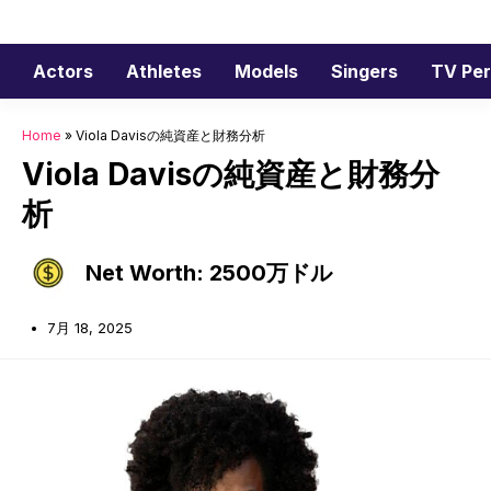
コ
ン
テ
Actors
Athletes
Models
Singers
TV Per
ン
ツ
Home
»
Viola Davisの純資産と財務分析
へ
Viola Davisの純資産と財務分
ス
キ
析
ッ
プ
Net Worth: 2500万ドル
7月 18, 2025