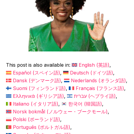
This post is also available in:
English
(
英語
)
Español
(
スペイン語
)
Deutsch
(
ドイツ語
)
Dansk
(
デンマーク語
)
Nederlands
(
オランダ語
)
Suomi
(
フィンランド語
)
Français
(
フランス語
)
Ελληνικά
(
ギリシア語
)
עברית
(
ヘブライ語
)
Italiano
(
イタリア語
)
한국어
(
韓国語
)
Norsk bokmål
(
ノルウェー・ブークモール
)
Polski
(
ポーランド語
)
Português
(
ポルトガル語
)