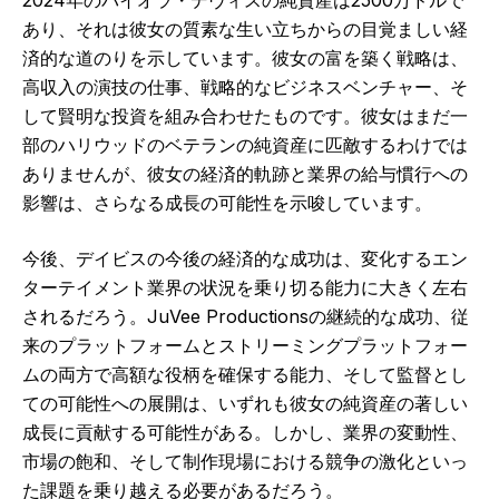
あり、それは彼女の質素な生い立ちからの目覚ましい経
済的な道のりを示しています。彼女の富を築く戦略は、
高収入の演技の仕事、戦略的なビジネスベンチャー、そ
して賢明な投資を組み合わせたものです。彼女はまだ一
部のハリウッドのベテランの純資産に匹敵するわけでは
ありませんが、彼女の経済的軌跡と業界の給与慣行への
影響は、さらなる成長の可能性を示唆しています。
今後、デイビスの今後の経済的な成功は、変化するエン
ターテイメント業界の状況を乗り切る能力に大きく左右
されるだろう。JuVee Productionsの継続的な成功、従
来のプラットフォームとストリーミングプラットフォー
ムの両方で高額な役柄を確保する能力、そして監督とし
ての可能性への展開は、いずれも彼女の純資産の著しい
成長に貢献する可能性がある。しかし、業界の変動性、
市場の飽和、そして制作現場における競争の激化といっ
た課題を乗り越える必要があるだろう。