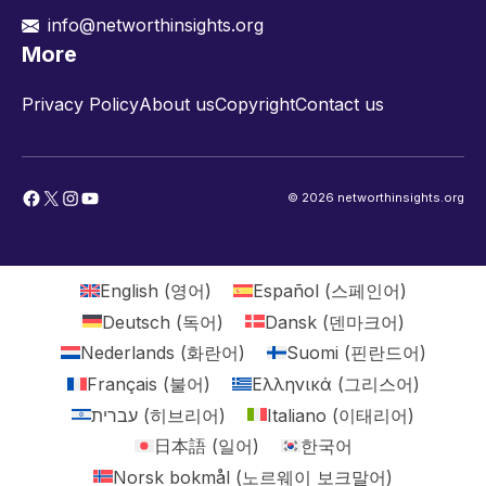
info@networthinsights.org
More
Privacy Policy
About us
Copyright
Contact us
Facebook
X
Instagram
YouTube
© 2026 networthinsights.org
English
(
영어
)
Español
(
스페인어
)
Deutsch
(
독어
)
Dansk
(
덴마크어
)
Nederlands
(
화란어
)
Suomi
(
핀란드어
)
Français
(
불어
)
Ελληνικά
(
그리스어
)
עברית
(
히브리어
)
Italiano
(
이태리어
)
日本語
(
일어
)
한국어
Norsk bokmål
(
노르웨이 보크말어
)