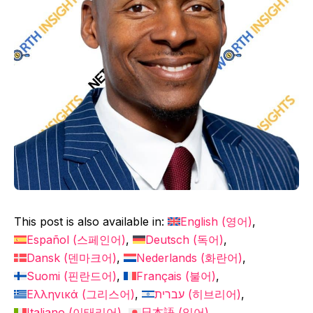
This post is also available in:
English
(
영어
)
Español
(
스페인어
)
Deutsch
(
독어
)
Dansk
(
덴마크어
)
Nederlands
(
화란어
)
Suomi
(
핀란드어
)
Français
(
불어
)
Ελληνικά
(
그리스어
)
עברית
(
히브리어
)
Italiano
(
이태리어
)
日本語
(
일어
)