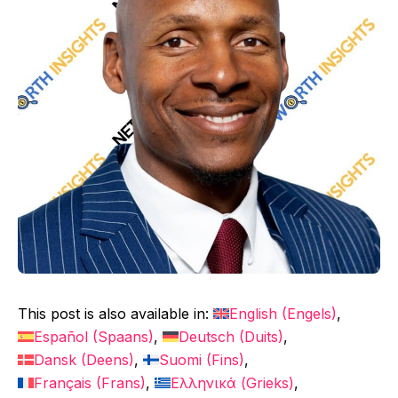
This post is also available in:
English
(
Engels
)
Español
(
Spaans
)
Deutsch
(
Duits
)
Dansk
(
Deens
)
Suomi
(
Fins
)
Français
(
Frans
)
Ελληνικά
(
Grieks
)