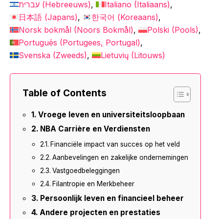
עברית
(
Hebreeuws
)
Italiano
(
Italiaans
)
日本語
(
Japans
)
한국어
(
Koreaans
)
Norsk bokmål
(
Noors Bokmål
)
Polski
(
Pools
)
Português
(
Portugees, Portugal
)
Svenska
(
Zweeds
)
Lietuvių
(
Litouws
)
Table of Contents
Vroege leven en universiteitsloopbaan
NBA Carrière en Verdiensten
Financiële impact van succes op het veld
Aanbevelingen en zakelijke ondernemingen
Vastgoedbeleggingen
Filantropie en Merkbeheer
Persoonlijk leven en financieel beheer
Andere projecten en prestaties