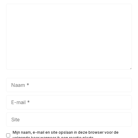
Reactie
Naam
E-
mail
Site
Mijn naam, e-mail en site opslaan in deze browser voor de
volgende keer wanneer ik een reactie plaats.