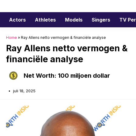
Ga
naar
de
Actors
Athletes
Models
Singers
TV Per
inhoud
Home
»
Ray Allens netto vermogen & financiële analyse
Ray Allens netto vermogen &
financiële analyse
Net Worth: 100 miljoen dollar
juli 18, 2025