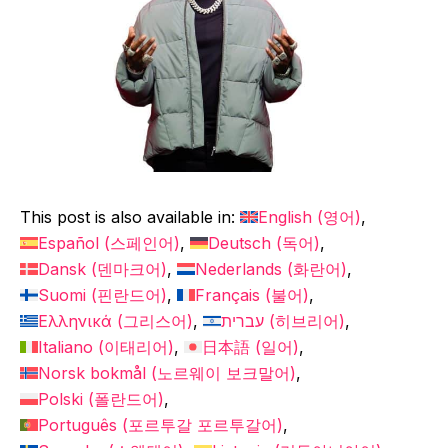
This post is also available in:
English
(
영어
)
Español
(
스페인어
)
Deutsch
(
독어
)
Dansk
(
덴마크어
)
Nederlands
(
화란어
)
Suomi
(
핀란드어
)
Français
(
불어
)
Ελληνικά
(
그리스어
)
עברית
(
히브리어
)
Italiano
(
이태리어
)
日本語
(
일어
)
Norsk bokmål
(
노르웨이 보크말어
)
Polski
(
폴란드어
)
Português
(
포르투갈 포르투갈어
)