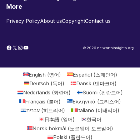
More
Privacy Policy
About us
Copyright
Contact us
Facebook
X
Instagram
YouTube
© 2026 networthinsights.org
English
(
영어
)
Español
(
스페인어
)
Deutsch
(
독어
)
Dansk
(
덴마크어
)
Nederlands
(
화란어
)
Suomi
(
핀란드어
)
Français
(
불어
)
Ελληνικά
(
그리스어
)
עברית
(
히브리어
)
Italiano
(
이태리어
)
日本語
(
일어
)
한국어
Norsk bokmål
(
노르웨이 보크말어
)
Polski
(
폴란드어
)