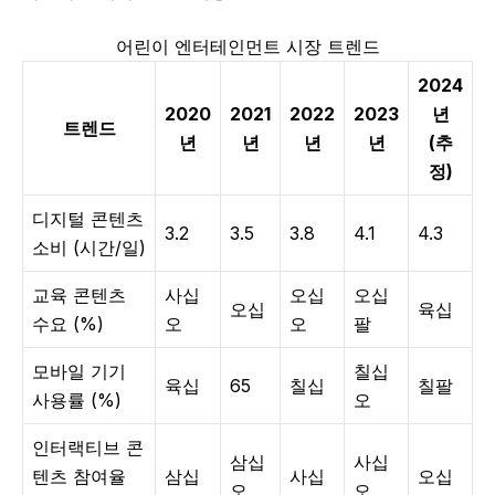
어린이 엔터테인먼트 시장 트렌드
2024
2020
2021
2022
2023
년
트렌드
년
년
년
년
(추
정)
디지털 콘텐츠
3.2
3.5
3.8
4.1
4.3
소비 (시간/일)
교육 콘텐츠
사십
오십
오십
오십
육십
수요 (%)
오
오
팔
모바일 기기
칠십
육십
65
칠십
칠팔
사용률 (%)
오
인터랙티브 콘
삼십
사십
텐츠 참여율
삼십
사십
오십
오
오