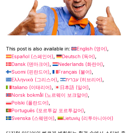
This post is also available in:
English
(
영어
)
Español
(
스페인어
)
Deutsch
(
독어
)
Dansk
(
덴마크어
)
Nederlands
(
화란어
)
Suomi
(
핀란드어
)
Français
(
불어
)
Ελληνικά
(
그리스어
)
עברית
(
히브리어
)
Italiano
(
이태리어
)
日本語
(
일어
)
Norsk bokmål
(
노르웨이 보크말어
)
Polski
(
폴란드어
)
Português
(
포르투갈 포르투갈어
)
Svenska
(
스웨덴어
)
Lietuvių
(
리투아니아어
)