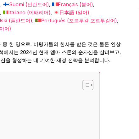
)
Suomi
(
핀란드어
)
Français
(
불어
)
Italiano
(
이태리어
)
日本語
(
일어
)
lski
(
폴란드어
)
Português
(
포르투갈 포르투갈어
)
아어
)
중 한 명으로, 비평가들의 찬사를 받은 것은 물론 인상
석에서는 2024년 현재 엠마 스톤의 순자산을 살펴보고,
 재산을 형성하는 데 기여한 재정 전략을 분석합니다.