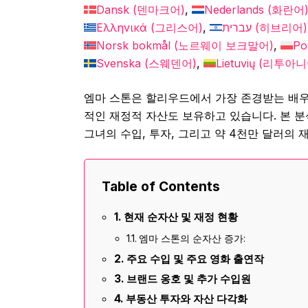
Dansk
(
덴마크어
)
Nederlands
(
화란어
Ελληνικά
(
그리스어
)
עברית
(
히브리어
)
Norsk bokmål
(
노르웨이 보크말어
)
Po
Svenska
(
스웨덴어
)
Lietuvių
(
리투아니
엠마 스톤은 할리우드에서 가장 존경받는 배우 
적인 재정적 자산도 보유하고 있습니다. 본 분
그녀의 수입, 투자, 그리고 약 4천만 달러의
Table of Contents
현재 순자산 및 재정 현황
엠마 스톤의 순자산 증가:
주요 수입 및 주요 영화 출연작
브랜드 옹호 및 추가 수입원
부동산 투자와 자산 다각화