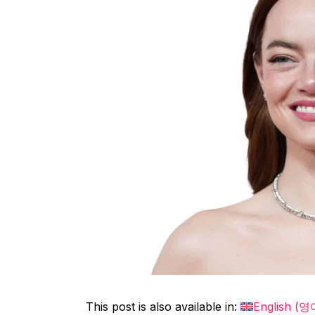
This post is also available in:
English
(
영