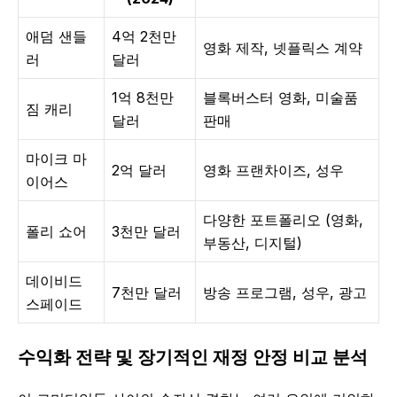
애덤 샌들
4억 2천만
영화 제작, 넷플릭스 계약
러
달러
1억 8천만
블록버스터 영화, 미술품
짐 캐리
달러
판매
마이크 마
2억 달러
영화 프랜차이즈, 성우
이어스
다양한 포트폴리오 (영화,
폴리 쇼어
3천만 달러
부동산, 디지털)
데이비드
7천만 달러
방송 프로그램, 성우, 광고
스페이드
수익화 전략 및 장기적인 재정 안정 비교 분석