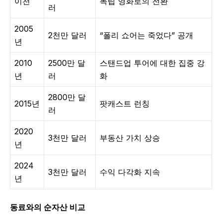
이천
독립 영화로의 전환
러
2005
2천만 달러
“폴리 쇼어는 죽었다” 공개
년
2010
2500만 달
스탠드업 투어에 대한 집중 강
년
러
화
2800만 달
2015년
팟캐스트 런칭
러
2020
3천만 달러
부동산 가치 상승
년
2024
3천만 달러
수익 다각화 지속
년
동료와의 순자산 비교