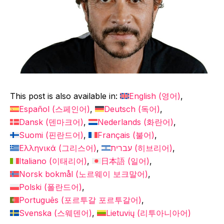
This post is also available in:
English
(
영어
)
Español
(
스페인어
)
Deutsch
(
독어
)
Dansk
(
덴마크어
)
Nederlands
(
화란어
)
Suomi
(
핀란드어
)
Français
(
불어
)
Ελληνικά
(
그리스어
)
עברית
(
히브리어
)
Italiano
(
이태리어
)
日本語
(
일어
)
Norsk bokmål
(
노르웨이 보크말어
)
Polski
(
폴란드어
)
Português
(
포르투갈 포르투갈어
)
Svenska
(
스웨덴어
)
Lietuvių
(
리투아니아어
)