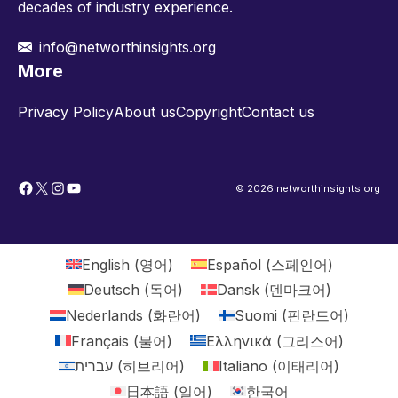
decades of industry experience.
info@networthinsights.org
More
Privacy Policy
About us
Copyright
Contact us
Facebook
X
Instagram
YouTube
© 2026 networthinsights.org
English
(
영어
)
Español
(
스페인어
)
Deutsch
(
독어
)
Dansk
(
덴마크어
)
Nederlands
(
화란어
)
Suomi
(
핀란드어
)
Français
(
불어
)
Ελληνικά
(
그리스어
)
עברית
(
히브리어
)
Italiano
(
이태리어
)
日本語
(
일어
)
한국어