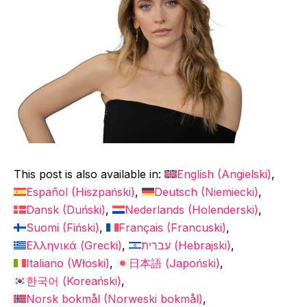
This post is also available in:
English
(
Angielski
)
Español
(
Hiszpański
)
Deutsch
(
Niemiecki
)
Dansk
(
Duński
)
Nederlands
(
Holenderski
)
Suomi
(
Fiński
)
Français
(
Francuski
)
Ελληνικά
(
Grecki
)
עברית
(
Hebrajski
)
Italiano
(
Włoski
)
日本語
(
Japoński
)
한국어
(
Koreański
)
Norsk bokmål
(
Norweski bokmål
)