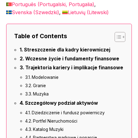
Português
(
Portugalski, Portugalia
)
Svenska
(
Szwedzki
)
Lietuvių
(
Litewski
)
Table of Contents
Streszczenie dla kadry kierowniczej
Wczesne życie i fundamenty finansowe
Trajektoria kariery i implikacje finansowe
Modelowanie
Granie
Muzyka
Szczegółowy podział aktywów
Dziedziczenie i fundusz powierniczy
Portfel Nieruchomości
Katalog Muzyki
Partnerstwa markowe i poparcie