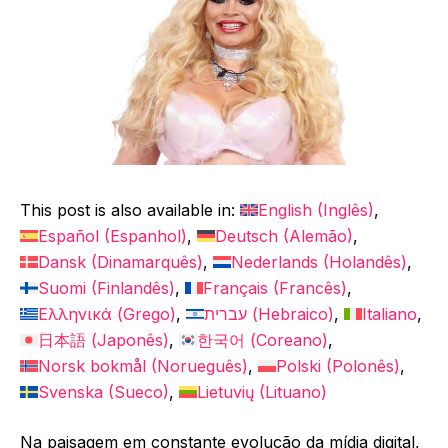
This post is also available in:
English
(
Inglês
)
Español
(
Espanhol
)
Deutsch
(
Alemão
)
Dansk
(
Dinamarquês
)
Nederlands
(
Holandês
)
Suomi
(
Finlandês
)
Français
(
Francês
)
Ελληνικά
(
Grego
)
עברית
(
Hebraico
)
Italiano
日本語
(
Japonês
)
한국어
(
Coreano
)
Norsk bokmål
(
Norueguês
)
Polski
(
Polonês
)
Svenska
(
Sueco
)
Lietuvių
(
Lituano
)
Na paisagem em constante evolução da mídia digital,